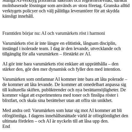
Många AI-verktyg prioriterar säkerhet och regelefterlevnad, särskilt
molnbaserade lösningar som används av stora företag. Granska alltid
verktygets policyer och välj pålitliga leverantörer för att skydda
känsligt innehåll.
Framtiden börjar nu: AI och varumärkets röst i harmoni
Varumärkets röst är inte längre en elitistisk, långsam disciplin,
instängd i isolerade team. I dag är den levande, utvecklande och
tillgänglig för alla varumärken – förstärkt av AI.
AI gör inte bara varumärkets röst enklare att upprätthålla – den
stärker den, gör den mer dynamisk och fyller den med intention.
Varumärken som omfamnar AI kommer inte bara att låta polerade –
de kommer att låta levande. De kommer att omedelbart anpassa sig
till kulturella skiften, publiktrender och nya berättarmöjligheter. De
kommer vågat att experimentera med toner och finslipa röster i
blixtfart, och skala sina berättelser utan att offra sin unikhet.
Med andra ord: Varumärken som lutar sig mot AI kommer att bli
oförglömliga. I dagens innehållsmättade värld är oförglömlighet den
ultimata fördelen – och AI är nyckeln till att låsa upp den.
End