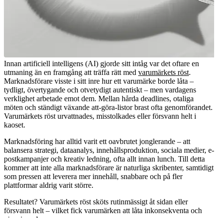
Innan artificiell intelligens (AI) gjorde sitt intåg var det oftare en
utmaning än en framgång att träffa rätt med
varumärkets röst
.
Marknadsförare visste i sitt inre hur ett varumärke borde låta –
tydligt, övertygande och otvetydigt autentiskt – men vardagens
verklighet arbetade emot dem. Mellan hårda deadlines, otaliga
möten och ständigt växande att-göra-listor brast ofta genomförandet.
Varumärkets röst urvattnades, misstolkades eller försvann helt i
kaoset.
Marknadsföring har alltid varit ett oavbrutet jonglerande – att
balansera strategi, dataanalys, innehållsproduktion, sociala medier, e-
postkampanjer och kreativ ledning, ofta allt innan lunch. Till detta
kommer att inte alla marknadsförare är naturliga skribenter, samtidigt
som pressen att leverera mer innehåll, snabbare och på fler
plattformar aldrig varit större.
Resultatet? Varumärkets röst sköts rutinmässigt åt sidan eller
försvann helt – vilket fick varumärken att låta inkonsekventa och