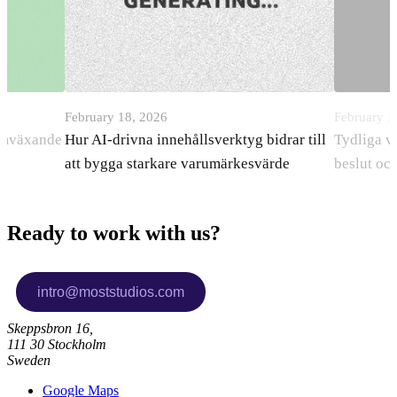
February 18, 2026
February 1
ramväxande
Hur AI-drivna innehållsverktyg bidrar till
Tydliga v
att bygga starkare varumärkesvärde
beslut oc
Ready to work with us?
Skeppsbron 16,
111 30 Stockholm
Sweden
Google Maps