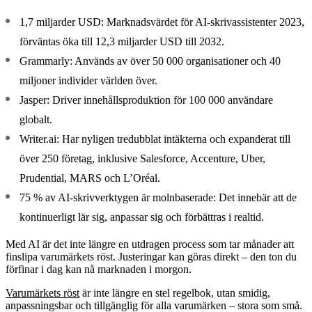
1,7 miljarder USD
: Marknadsvärdet för AI-skrivassistenter 2023,
förväntas öka till 12,3 miljarder USD till 2032.
Grammarly
: Används av över 50 000 organisationer och 40
miljoner individer världen över.
Jasper
: Driver innehållsproduktion för 100 000 användare
globalt.
Writer.ai
: Har nyligen tredubblat intäkterna och expanderat till
över 250 företag, inklusive Salesforce, Accenture, Uber,
Prudential, MARS och L’Oréal.
75 % av AI-skrivverktygen är molnbaserade
: Det innebär att de
kontinuerligt lär sig, anpassar sig och förbättras i realtid.
Med AI är det inte längre en utdragen process som tar månader att
finslipa varumärkets röst. Justeringar kan göras direkt – den ton du
förfinar i dag kan nå marknaden i morgon.
Varumärkets röst
är inte längre en stel regelbok, utan smidig,
anpassningsbar och tillgänglig för alla varumärken – stora som små.