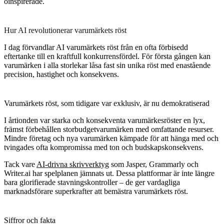
oinspirerade.
Hur AI revolutionerar varumärkets röst
I dag förvandlar AI varumärkets röst från en ofta förbisedd
eftertanke till en kraftfull konkurrensfördel. För första gången kan
varumärken i alla storlekar låsa fast sin unika röst med enastående
precision, hastighet och konsekvens.
Varumärkets röst, som tidigare var exklusiv, är nu demokratiserad
I årtionden var starka och konsekventa varumärkesröster en lyx,
främst förbehållen storbudgetvarumärken med omfattande resurser.
Mindre företag och nya varumärken kämpade för att hänga med och
tvingades ofta kompromissa med ton och budskapskonsekvens.
Tack vare
AI-drivna skrivverktyg
som Jasper, Grammarly och
Writer.ai har spelplanen jämnats ut. Dessa plattformar är inte längre
bara glorifierade stavningskontroller – de ger vardagliga
marknadsförare superkrafter att bemästra varumärkets röst.
Siffror och fakta