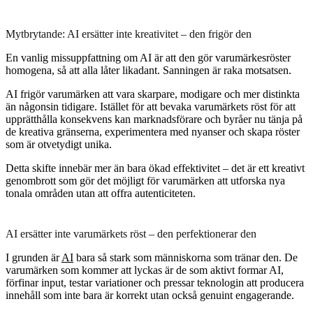
Mytbrytande: AI ersätter inte kreativitet – den frigör den
En vanlig missuppfattning om AI är att den gör varumärkesröster
homogena, så att alla låter likadant. Sanningen är raka motsatsen.
AI frigör varumärken att vara skarpare, modigare och mer distinkta
än någonsin tidigare. Istället för att bevaka varumärkets röst för att
upprätthålla konsekvens kan marknadsförare och byråer nu tänja på
de kreativa gränserna, experimentera med nyanser och skapa röster
som är otvetydigt unika.
Detta skifte innebär mer än bara ökad effektivitet – det är ett kreativt
genombrott som gör det möjligt för varumärken att utforska nya
tonala områden utan att offra autenticiteten.
AI ersätter inte varumärkets röst – den perfektionerar den
I grunden är
AI
bara så stark som människorna som tränar den. De
varumärken som kommer att lyckas är de som aktivt formar AI,
förfinar input, testar variationer och pressar teknologin att producera
innehåll som inte bara är korrekt utan också genuint engagerande.