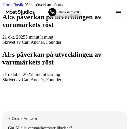
Home
/
insikt
/
AI:s påverkan på utv...
Most Studios
Book intro call
AI:s påverkan på utvecklingen av
varumärkets röst
21 okt. 2025
5
minut läsning
Skrivet av
Carl Anchér
,
Founder
AI:s påverkan på utvecklingen av
varumärkets röst
21 oktober 2025
5
minut läsning
Skrivet av
Carl Anchér
,
Founder
⚡ Quick Answer
Gör AI alla varumärkesröster likadana?