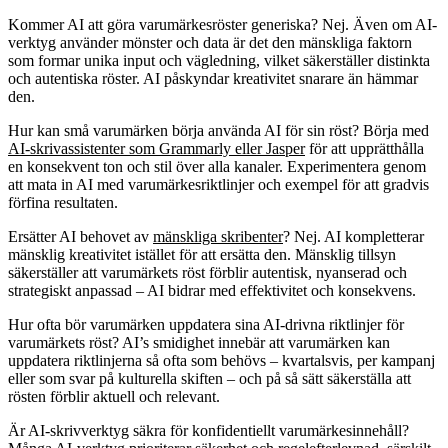
Kommer AI att göra varumärkesröster generiska?
Nej. Även om AI-
verktyg använder mönster och data är det den mänskliga faktorn
som formar unika input och vägledning, vilket säkerställer distinkta
och autentiska röster. AI påskyndar kreativitet snarare än hämmar
den.
Hur kan små varumärken börja använda AI för sin röst?
Börja med
AI-skrivassistenter som Grammarly eller Jasper
för att upprätthålla
en konsekvent ton och stil över alla kanaler. Experimentera genom
att mata in AI med varumärkesriktlinjer och exempel för att gradvis
förfina resultaten.
Ersätter AI behovet av
mänskliga skribenter
?
Nej. AI kompletterar
mänsklig kreativitet istället för att ersätta den. Mänsklig tillsyn
säkerställer att varumärkets röst förblir autentisk, nyanserad och
strategiskt anpassad – AI bidrar med effektivitet och konsekvens.
Hur ofta bör varumärken uppdatera sina AI-drivna riktlinjer för
varumärkets röst?
AI’s smidighet innebär att varumärken kan
uppdatera riktlinjerna så ofta som behövs – kvartalsvis, per kampanj
eller som svar på kulturella skiften – och på så sätt säkerställa att
rösten förblir aktuell och relevant.
Är AI-skrivverktyg säkra för konfidentiellt varumärkesinnehåll?