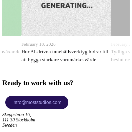
February 18, 2026
February 1
ramväxande
Hur AI-drivna innehållsverktyg bidrar till
Tydliga v
att bygga starkare varumärkesvärde
beslut oc
Ready to work with us?
Skeppsbron 16,
111 30 Stockholm
Sweden