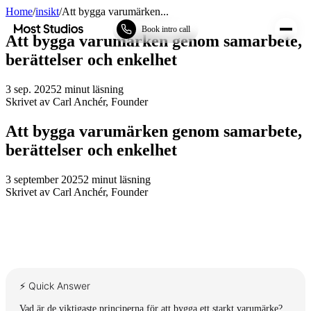
Home
/
insikt
/
Att bygga varumärken...
Most Studios
Book intro call
Att bygga varumärken genom samarbete,
berättelser och enkelhet
3 sep. 2025
2
minut läsning
Skrivet av
Carl Anchér
,
Founder
Att bygga varumärken genom samarbete,
berättelser och enkelhet
3 september 2025
2
minut läsning
Skrivet av
Carl Anchér
,
Founder
⚡ Quick Answer
Vad är de viktigaste principerna för att bygga ett starkt varumärke?