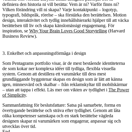
definiera den historia ni vill berätta: Vem är ni? Varför finns ni?
Vilken förändring vill ni skapa? Varje kontaktpunkt – logotyp,
typografi, bildspråk, rörelse – ska förstärka den berättelsen. Motion
design, interaktivitet och tydlig innehållshierarki hjälper till att väcka
berättelsen till liv och skapa känslomässigt engagemang. För
inspiration, se
Why Your Brain Loves Good Storytelling
(Harvard
Business Review).
3. Enkelhet och anpassningsförmåga i design
Som Pentagrams portfolio visar, är de mest bestående identiteterna
de som kokar ner komplexa idéer till tydliga, flexibla visuella
system. Genom att destillera ett varumärke till dess mest
grundläggande byggstenar skapas en design som är lätt att känna
igen, minnesvärd och skalbar – från reklamskyltar till mobilskärmar
– utan att tappa i effekt. Läs mer om vikten av tydlighet i
The Power
of Simplicity
.
Sammanfattning för beslutsfattare:
Satsa på samarbete, forma en
övertygande berättelse och sträva efter tydlighet. Genom att låta
olika kompetenser samskapa och en stark berättelse vägleda
designen skapar ni varumärken som engagerar, anpassar sig och
utvecklas över tid.
End