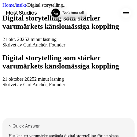
Home
/
insikt
/
Digital storytelling...
Most Studios
Book intro call
Digital storytelling som stärker
varumärkets känslomässiga koppling
21 okt. 2025
2
minut läsning
Skrivet av
Carl Anchér
,
Founder
Digital storytelling som stärker
varumärkets känslomässiga koppling
21 oktober 2025
2
minut läsning
Skrivet av
Carl Anchér
,
Founder
⚡ Quick Answer
Hur kan ett varumärke använda digital storytelling för att skapa