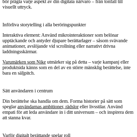
bör prägla varje aspekt av din digitala närvaro – från tonfall till
visuellt uttryck.
Införliva storytelling i alla beröringspunkter
Interaktiva element: Använd mikrointeraktioner som belönar
upptäckande och antyder djupare berättarlager – såsom svävande
animationer, avslöjande vid scrollning eller narrativt drivna
laddningsskärmar.
Varumärken som Nike
utmärker sig på detta – varje kampanj eller
produktsida känns som en del av en större mänsklig berättelse, inte
bara en säljpitch.
Sätt användaren i centrum
Din berättelse ska handla om dem. Forma historier på sätt som
speglar
användarnas ambitioner, rädslor
eller livsstilar. Använd
empati för att leda användare in i ditt universum – och inspirera dem
att stanna kvar.
Varför digitalt berättande spelar roll