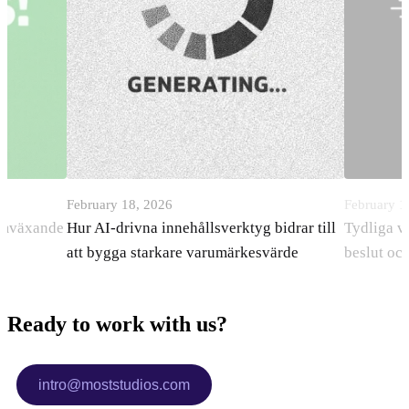
February 18, 2026
February 1
ramväxande
Hur AI-drivna innehållsverktyg bidrar till
Tydliga v
att bygga starkare varumärkesvärde
beslut oc
Ready to work with us?