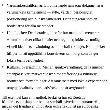
Varumärkesplattformar:
En omfattande ram som dokumenterar
varumärkets kärnelement — syfte, värden, personlighet,
positionering och budskapshierarki. Detta fungerar som en
nordstjärna för alla marknader.
Handböcker:
Detaljerade guider för hur man implementerar
varumärket över olika kanaler och regioner, inklusive tonläge,
visuell identitetsanvändning och innehållsriktlinjer. Handböcker
hjälper till att upprätthålla konsekvens samtidigt som de ger
lokala team befogenhet.
Kulturell översättning:
Mer än språköversättning, detta innebär
att anpassa varumärkesbudskap för att återspegla kulturella
normer och förväntningar. Att samarbeta med lokala experter och
utnyttja kvalitativ marknadsforskning är avgörande.
Till exempel kan en handbok beskriva hur ett företags
hållbarhetsbudskap bör betona samhällspåverkan i latinamerika,
medan det framhäver innovation och effektivitet på europeiska