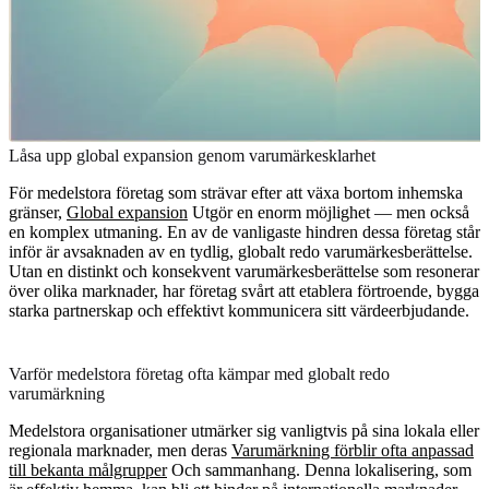
Låsa upp global expansion genom varumärkesklarhet
För medelstora företag som strävar efter att växa bortom inhemska
gränser,
Global expansion
Utgör en enorm möjlighet — men också
en komplex utmaning. En av de vanligaste hindren dessa företag står
inför är avsaknaden av en tydlig, globalt redo varumärkesberättelse.
Utan en distinkt och konsekvent varumärkesberättelse som resonerar
över olika marknader, har företag svårt att etablera förtroende, bygga
starka partnerskap och effektivt kommunicera sitt värdeerbjudande.
Varför medelstora företag ofta kämpar med globalt redo
varumärkning
Medelstora organisationer utmärker sig vanligtvis på sina lokala eller
regionala marknader, men deras
Varumärkning förblir ofta anpassad
till bekanta målgrupper
Och sammanhang. Denna lokalisering, som