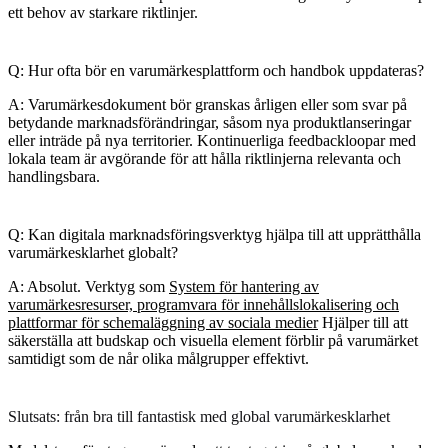
ett behov av starkare riktlinjer.
Q: Hur ofta bör en varumärkesplattform och handbok uppdateras?
A: Varumärkesdokument bör granskas årligen eller som svar på
betydande marknadsförändringar, såsom nya produktlanseringar
eller inträde på nya territorier. Kontinuerliga feedbackloopar med
lokala team är avgörande för att hålla riktlinjerna relevanta och
handlingsbara.
Q: Kan digitala marknadsföringsverktyg hjälpa till att upprätthålla
varumärkesklarhet globalt?
A: Absolut. Verktyg som
System för hantering av
varumärkesresurser, programvara för innehållslokalisering och
plattformar för schemaläggning av sociala medier
Hjälper till att
säkerställa att budskap och visuella element förblir på varumärket
samtidigt som de når olika målgrupper effektivt.
Slutsats: från bra till fantastisk med global varumärkesklarhet