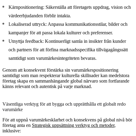
Kärnpositionering:
Säkerställa att företagets uppdrag, vision och
värdeerbjudanden förblir intakta.
Lokaliserad uttryck:
Anpassa kommunikationsstilar, bilder och
kampanjer för att passa lokala kulturer och preferenser.
Utnyttja feedback:
Kontinuerligt samla in insikter från kunder
och partners för att förfina marknadsspecifika tillvägagångssätt
samtidigt som varumärkesintegriteten bevaras.
Genom att konsekvent förstärka sin varumärkespositionering
samtidigt som man respekterar kulturella skillnader kan medelstora
företag skapa en sammanhängande global närvaro som fortfarande
känns relevant och autentisk på varje marknad.
Väsentliga verktyg för att bygga och upprätthålla ett globalt redo
varumärke
För att uppnå varumärkesklarhet och konsekvens på global nivå bör
företag anta en
Strategisk uppsättning verktyg och metoder
,
inklusive: