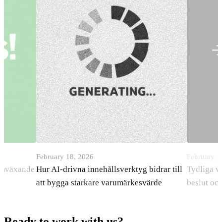
February 18, 2026
February 1
ramväxande
Hur AI-drivna innehållsverktyg bidrar till
Tydliga v
att bygga starkare varumärkesvärde
beslut oc
Ready to work with us?