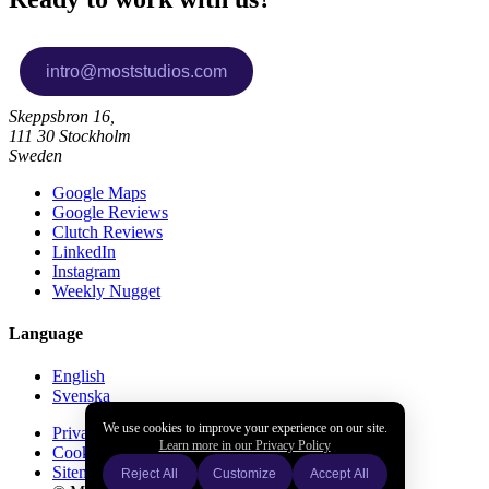
Skeppsbron 16,
111 30 Stockholm
Sweden
Google Maps
Google Reviews
Clutch Reviews
LinkedIn
Instagram
Weekly Nugget
Language
English
Svenska
We use cookies to improve your experience on our site.
Privacy policy
Learn more in our Privacy Policy
Cookies policy
Sitemap
Reject All
Customize
Accept All