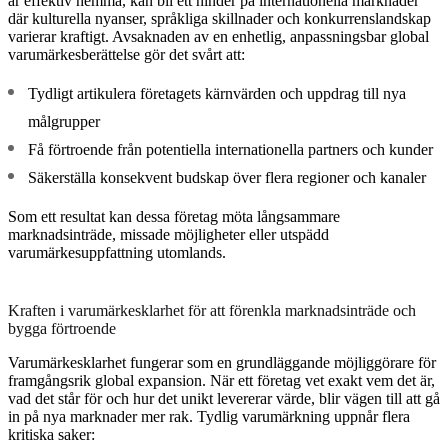
är effektiv hemma, kan bli ett hinder på internationella marknader
där kulturella nyanser, språkliga skillnader och konkurrenslandskap
varierar kraftigt. Avsaknaden av en enhetlig, anpassningsbar global
varumärkesberättelse gör det svårt att:
Tydligt artikulera företagets kärnvärden och uppdrag till nya
målgrupper
Få förtroende från potentiella internationella partners och kunder
Säkerställa konsekvent budskap över flera regioner och kanaler
Som ett resultat kan dessa företag möta långsammare
marknadsinträde, missade möjligheter eller utspädd
varumärkesuppfattning utomlands.
Kraften i varumärkesklarhet för att förenkla marknadsinträde och
bygga förtroende
Varumärkesklarhet fungerar som en grundläggande möjliggörare för
framgångsrik global expansion. När ett företag vet exakt vem det är,
vad det står för och hur det unikt levererar värde, blir vägen till att gå
in på nya marknader mer rak. Tydlig varumärkning uppnår flera
kritiska saker: