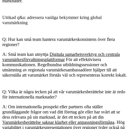
marknader.
Utökad q&a: adressera vanliga bekymmer kring global
varumärkning
Q: Hur kan små team hantera varumärkeskonsistens över flera
regioner?
A: Små team kan utnyttja
Digitala samarbetsverktyg och centrala
varumärkesförvaltningsplattformar
För att effektivisera
kommunikationen. Regelbundna utbildningssessioner och
utnämning av regionala varumärkesambassadörer hjälper till att
säkerställa att varumärket förstås väl och representeras korrekt lokalt.
Q: Vilka är några tecken på att vår varumärkesberättelse inte är redo
för internationella marknader?
A: Om internationella prospekt eller partners ofta ställer
grundläggande frågor om vad ditt företag gör eller har svårt att se
dess relevans på sin marknad, är det ett tecken på att din
Varumärkesberättelse saknar klarhet eller anpassningsförmåga
. Hög
variabilitet i varumärkespresentationen över regioner tyder också på