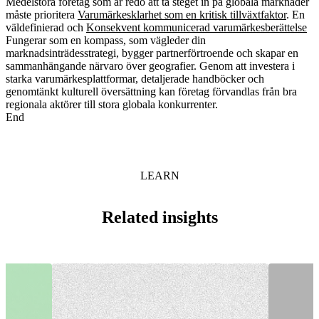
Medelstora företag som är redo att ta steget in på globala marknader
måste prioritera
Varumärkesklarhet som en kritisk tillväxtfaktor
. En
väldefinierad och
Konsekvent kommunicerad varumärkesberättelse
Fungerar som en kompass, som vägleder din
marknadsinträdesstrategi, bygger partnerförtroende och skapar en
sammanhängande närvaro över geografier. Genom att investera i
starka varumärkesplattformar, detaljerade handböcker och
genomtänkt kulturell översättning kan företag förvandlas från bra
regionala aktörer till stora globala konkurrenter.
End
LEARN
Related insights