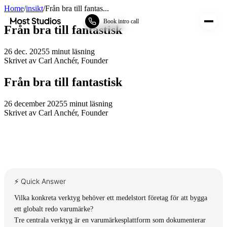
Home
/
insikt
/
Från bra till fantas...
Most Studios
Book intro call
Från bra till fantastisk
26 dec. 2025
5
minut läsning
Skrivet av
Carl Anchér
,
Founder
Från bra till fantastisk
26 december 2025
5
minut läsning
Skrivet av
Carl Anchér
,
Founder
⚡ Quick Answer
Vilka konkreta verktyg behöver ett medelstort företag för att bygga
ett globalt redo varumärke?
Tre centrala verktyg är en varumärkesplattform som dokumenterar