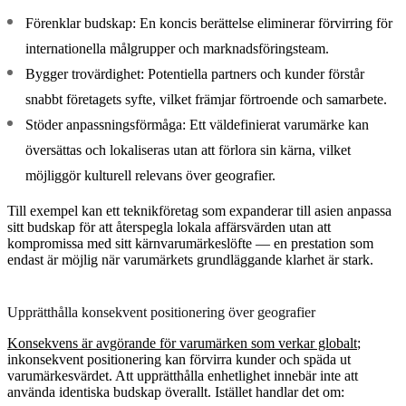
Förenklar budskap:
En koncis berättelse eliminerar förvirring för
internationella målgrupper och marknadsföringsteam.
Bygger trovärdighet:
Potentiella partners och kunder förstår
snabbt företagets syfte, vilket främjar förtroende och samarbete.
Stöder anpassningsförmåga:
Ett väldefinierat varumärke kan
översättas och lokaliseras utan att förlora sin kärna, vilket
möjliggör kulturell relevans över geografier.
Till exempel kan ett teknikföretag som expanderar till asien anpassa
sitt budskap för att återspegla lokala affärsvärden utan att
kompromissa med sitt kärnvarumärkeslöfte — en prestation som
endast är möjlig när varumärkets grundläggande klarhet är stark.
Upprätthålla konsekvent positionering över geografier
Konsekvens är avgörande för varumärken som verkar globalt
;
inkonsekvent positionering kan förvirra kunder och späda ut
varumärkesvärdet. Att upprätthålla enhetlighet innebär inte att
använda identiska budskap överallt. Istället handlar det om: