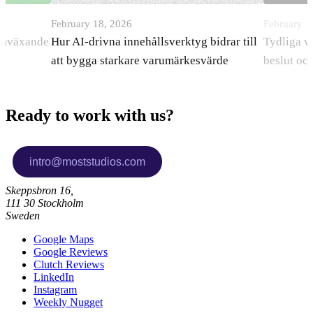
February 18, 2026
February 1
ramväxande
Hur AI-drivna innehållsverktyg bidrar till
Tydliga v
att bygga starkare varumärkesvärde
beslut oc
Ready to work with us?
Skeppsbron 16,
111 30 Stockholm
Sweden
Google Maps
Google Reviews
Clutch Reviews
LinkedIn
Instagram
Weekly Nugget