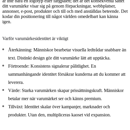
är inte bara en logotyp eller färgpalett; det är det konsekventa sättet
ditt varumärke visar sig på genom förpackningar, webbplatser,
annonser, e-post, produkter och till och med anställdas beteende. Det
kodar din positionering till något världen omedelbart kan känna
igen.
Varför varumärkesidentitet är viktigt
Återkänning:
Människor bearbetar visuella ledtrådar snabbare än
text. Distinkt design gör ditt varumärke lätt att upptäcka.
Förtroende:
Konsistens signalerar pålitlighet. En
sammanhängande identitet försäkrar kunderna att du kommer att
leverera.
Värde:
Starka varumärken skapar prissättningskraft. Människor
betalar mer när varumärket ser och känns premium.
Tillväxt:
Identitet skalar över kampanjer, marknader och
produkter. Utan den, multipliceras kaoset vid expansion.