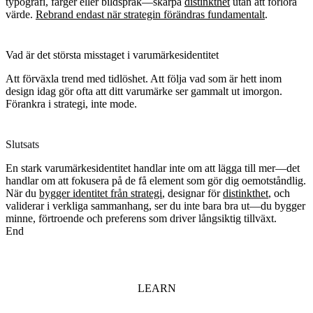
typografi, färger eller bildspråk—skärpa
distinkthet
utan att förlora
värde.
Rebrand endast när strategin förändras fundamentalt
.
Vad är det största misstaget i varumärkesidentitet
Att förväxla trend med tidlöshet. Att följa vad som är hett inom
design idag gör ofta att ditt varumärke ser gammalt ut imorgon.
Förankra i strategi, inte mode.
Slutsats
En stark varumärkesidentitet handlar inte om att lägga till mer—det
handlar om att fokusera på de få element som gör dig oemotståndlig.
När du
bygger identitet från strategi
, designar för
distinkthet
, och
validerar i verkliga sammanhang, ser du inte bara bra ut—du bygger
minne, förtroende och preferens som driver långsiktig tillväxt.
End
LEARN