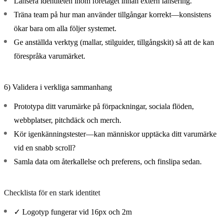
Lansera identiteten inom företaget innan extern lansering.
Träna team på hur man använder tillgångar korrekt—konsistens
ökar bara om alla följer systemet.
Ge anställda verktyg (mallar, stilguider, tillgångskit) så att de kan
förespråka varumärket.
6) Validera i verkliga sammanhang
Prototypa ditt varumärke på förpackningar, sociala flöden,
webbplatser, pitchdäck och merch.
Kör igenkänningstester—kan människor upptäcka ditt varumärke
vid en snabb scroll?
Samla data om återkallelse och preferens, och finslipa sedan.
Checklista för en stark identitet
✓ Logotyp fungerar vid 16px och 2m