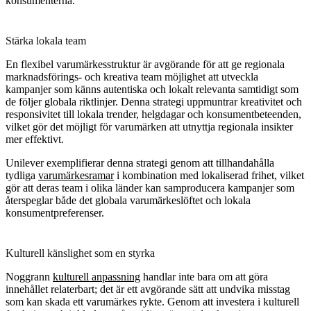
konsumenterna.
Stärka lokala team
En flexibel varumärkesstruktur är avgörande för att ge regionala
marknadsförings- och kreativa team möjlighet att utveckla
kampanjer som känns autentiska och lokalt relevanta samtidigt som
de följer globala riktlinjer. Denna strategi uppmuntrar kreativitet och
responsivitet till lokala trender, helgdagar och konsumentbeteenden,
vilket gör det möjligt för varumärken att utnyttja regionala insikter
mer effektivt.
Unilever exemplifierar denna strategi genom att tillhandahålla
tydliga
varumärkesramar
i kombination med lokaliserad frihet, vilket
gör att deras team i olika länder kan samproducera kampanjer som
återspeglar både det globala varumärkeslöftet och lokala
konsumentpreferenser.
Kulturell känslighet som en styrka
Noggrann
kulturell anpassning
handlar inte bara om att göra
innehållet relaterbart; det är ett avgörande sätt att undvika misstag
som kan skada ett varumärkes rykte. Genom att investera i kulturell