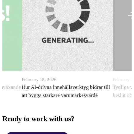
February 18, 2026
February 1
ramväxande
Hur AI-drivna innehållsverktyg bidrar till
Tydliga v
att bygga starkare varumärkesvärde
beslut oc
Ready to work with us?