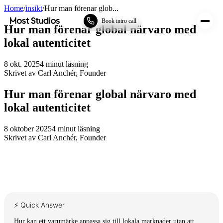
Home
/
insikt
/
Hur man förenar glob...
Most Studios
Book intro call
Hur man förenar global närvaro med
lokal autenticitet
8 okt. 2025
4
minut läsning
Skrivet av
Carl Anchér
,
Founder
Hur man förenar global närvaro med
lokal autenticitet
8 oktober 2025
4
minut läsning
Skrivet av
Carl Anchér
,
Founder
⚡ Quick Answer
Hur kan ett varumärke anpassa sig till lokala marknader utan att