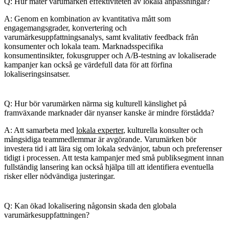
Q: Hur mäter varumärken effektiviteten av lokala anpassningar?
A: Genom en kombination av kvantitativa mått som
engagemangsgrader, konvertering och
varumärkesuppfattningsanalys, samt kvalitativ feedback från
konsumenter och lokala team. Marknadsspecifika
konsumentinsikter, fokusgrupper och A/B-testning av lokaliserade
kampanjer kan också ge värdefull data för att förfina
lokaliseringsinsatser.
Q: Hur bör varumärken närma sig kulturell känslighet på
framväxande marknader där nyanser kanske är mindre förstådda?
A: Att samarbeta med
lokala experter
, kulturella konsulter och
mångsidiga teammedlemmar är avgörande. Varumärken bör
investera tid i att lära sig om lokala sedvänjor, tabun och preferenser
tidigt i processen. Att testa kampanjer med små publiksegment innan
fullständig lansering kan också hjälpa till att identifiera eventuella
risker eller nödvändiga justeringar.
Q: Kan ökad lokalisering någonsin skada den globala
varumärkesuppfattningen?