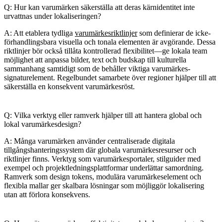
Q: Hur kan varumärken säkerställa att deras kärnidentitet inte
urvattnas under lokaliseringen?
A: Att etablera tydliga
varumärkesriktlinjer
som definierar de icke-
förhandlingsbara visuella och tonala elementen är avgörande. Dessa
riktlinjer bör också tillåta kontrollerad flexibilitet—ge lokala team
möjlighet att anpassa bilder, text och budskap till kulturella
sammanhang samtidigt som de behåller viktiga varumärkes-
signaturelement. Regelbundet samarbete över regioner hjälper till att
säkerställa en konsekvent varumärkesröst.
Q: Vilka verktyg eller ramverk hjälper till att hantera global och
lokal varumärkesdesign?
A: Många varumärken använder centraliserade digitala
tillgångshanteringssystem där globala varumärkesresurser och
riktlinjer finns. Verktyg som varumärkesportaler, stilguider med
exempel och projektledningsplattformar underlättar samordning.
Ramverk som design tokens, modulära varumärkeselement och
flexibla mallar ger skalbara lösningar som möjliggör lokalisering
utan att förlora konsekvens.