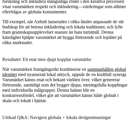
forskning och inkludera mångsidiga röster i den kreativa processen
visar varumärken respekt och inkludering—värderingar som alltmer
efterfrågas av globala konsumenter.
Till exempel, när Airbnb lanserades i olika länder anpassade de sitt
budskap för att betona inkludering och lokala traditioner, och lyfte
fram grannskapsupplevelser snarare än bara turistmål. Denna
känslighet hjälpte varumärket att bygga förtroende och lojalitet på
olika marknader.
Resultatet: Ett enat men djupt kopplat varumärke
När varumärken framgångsrikt kombinerar en
sammanhållen global
identitet
med nyanserad lokal uttryck, uppnår de en kraftfull synergi.
Varumärket känns enat och bekant världen över, vilket genererar
förtroende, samtidigt som det bygger djupa, meningsfulla kopplingar
med individuella målgrupper. Denna balans blir en
konkurrensfördel, vilket gör att varumärket känns både globalt i
skala och lokalt i hjärtat.
Utökad Q&A: Navigera globala + lokala designutmaningar