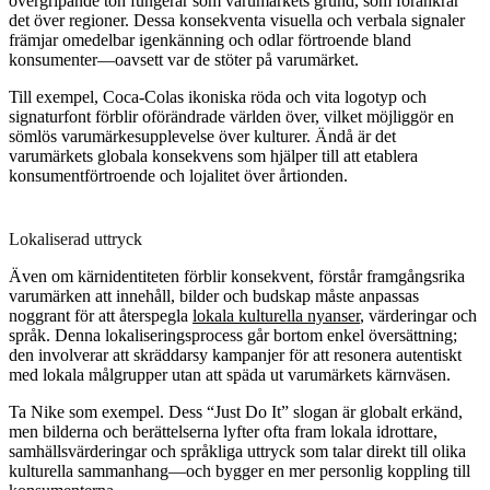
övergripande ton fungerar som varumärkets grund, som förankrar
det över regioner. Dessa konsekventa visuella och verbala signaler
främjar omedelbar igenkänning och odlar förtroende bland
konsumenter—oavsett var de stöter på varumärket.
Till exempel, Coca-Colas ikoniska röda och vita logotyp och
signaturfont förblir oförändrade världen över, vilket möjliggör en
sömlös varumärkesupplevelse över kulturer. Ändå är det
varumärkets globala konsekvens som hjälper till att etablera
konsumentförtroende och lojalitet över årtionden.
Lokaliserad uttryck
Även om kärnidentiteten förblir konsekvent, förstår framgångsrika
varumärken att innehåll, bilder och budskap måste anpassas
noggrant för att återspegla
lokala kulturella nyanser
, värderingar och
språk. Denna lokaliseringsprocess går bortom enkel översättning;
den involverar att skräddarsy kampanjer för att resonera autentiskt
med lokala målgrupper utan att späda ut varumärkets kärnväsen.
Ta Nike som exempel. Dess “Just Do It” slogan är globalt erkänd,
men bilderna och berättelserna lyfter ofta fram lokala idrottare,
samhällsvärderingar och språkliga uttryck som talar direkt till olika
kulturella sammanhang—och bygger en mer personlig koppling till