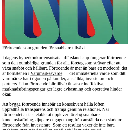
Förtroende som grunden för snabbare tillväxt
I dagens hyperkonkurrensutsatta affärslandskap fungerar förtroende
som den oumbärliga grunden för alla företag som strävar efter att
växa snabbt och hållbart. Förtroende är mer än bara ett modeord; det
är hörnstenen i
Varumärkesvärde
— det immateriella värde som ditt
varumärke har i ögonen på kunder, anställda, investerare och
partners. Utan förtroende blir tillväxtinsatser ineffektiva,
marknadsföringspengar ger lägre avkastning och operativa hinder
ökar.
Att bygga förtroende innebär att konsekvent hålla löften,
upprätthålla transparens och främja genuina relationer. När
förtroendet är fast etablerat upplever företag snabbare
kundanskaffning, djupare engagemang från anställda och starkare
förtroende från investerare. Som ett resultat växer de inte bara