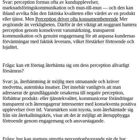
Svar: perception formas ofta av kundupplevelser,
marknadsföringskommunikation och mun-till-mun — och den kan
ibland avvika från den faktiska kvaliteten eller värdet av en produkt
eller tjänst. Men
Perception driver ofta konsumentbeteende
Mer
avgörande än verkligheten. Därför är det viktigt att noggrant hantera
perception genom konsekvent varumärkning, transparent
kommunikation och genuint engagemang för att anpassa kundernas
förväntningar med faktisk leverans, vilket förstärker förtroende och
lojalitet.
Fråga: kan ett företag återhämta sig om dess perception allvarligt
försämras?
Svar: ja, återhämtning är möjlig men utmanande och kräver
medvetna, autentiska insatser. Det innebär vanligtvis att man
adresserar de grundläggande orsakerna till negativ perception,
förbättrar produkt- eller tjänstekvalitet, kommunicerar förändringar
transparent och återengagerar intressenter med konsekventa positiva
upplevelser över tid. Varumärken som toyota, som återhämtade sig
från sin återkallningskris, visar att det är möjligt att återuppbygga
förtroende genom engagemang och ansvarstagande.
Fråga: hur kan startups utnyttja perceptionbyggande när de har