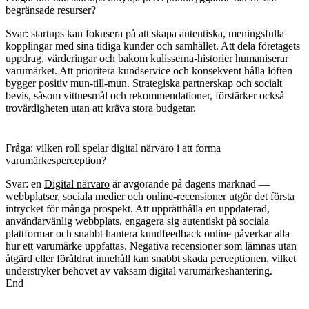
begränsade resurser?
Svar: startups kan fokusera på att skapa autentiska, meningsfulla
kopplingar med sina tidiga kunder och samhället. Att dela företagets
uppdrag, värderingar och bakom kulisserna-historier humaniserar
varumärket. Att prioritera kundservice och konsekvent hålla löften
bygger positiv mun-till-mun. Strategiska partnerskap och socialt
bevis, såsom vittnesmål och rekommendationer, förstärker också
trovärdigheten utan att kräva stora budgetar.
Fråga: vilken roll spelar digital närvaro i att forma
varumärkesperception?
Svar: en
Digital närvaro
är avgörande på dagens marknad —
webbplatser, sociala medier och online-recensioner utgör det första
intrycket för många prospekt. Att upprätthålla en uppdaterad,
användarvänlig webbplats, engagera sig autentiskt på sociala
plattformar och snabbt hantera kundfeedback online påverkar alla
hur ett varumärke uppfattas. Negativa recensioner som lämnas utan
åtgärd eller föråldrat innehåll kan snabbt skada perceptionen, vilket
understryker behovet av vaksam digital varumärkeshantering.
End