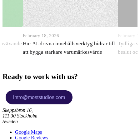
February 18, 2026
February 1
ramväxande
Hur AI-drivna innehållsverktyg bidrar till
Tydliga v
att bygga starkare varumärkesvärde
beslut oc
Ready to work with us?
Skeppsbron 16,
111 30 Stockholm
Sweden
Google Maps
Google Reviews