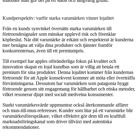
snabbare utan gör det på en stabil och långvarig grund.
Kundperspektiv: varför starka varumärken vinner lojalitet
Från en kunds synvinkel översätts starka varumärken till
förtroendesignaler som minskar upplevd risk och förenklar
köpbeslut. När ditt varumärke är erkänt och respekterat är kunderna
mer benägna att välja dina produkter och tjänster framför
konkurrenternas, även till ett premiumpris.
Till exempel har apples oföränderliga fokus på kvalitet och
innovation skapat en lojal kundbas som är villig att betala ett
premium för sina produkter. Denna lojalitet kommer från kundernas
förtroende för att Apple konsekvent kommer att möta eller överträffa
förväntningarna. Dessutom har varumärken som patagonia byggt
förtroende genom sitt engagemang för hållbarhet och etiska metoder,
vilket resonerar djupt med socialt medvetna konsumenter.
Starkt varumärkesvärde uppmuntrar också återkommande affärer
och mun-till-mun-referenser. Kunder som litar på ett varumärke blir
varumärkesförespråkare, vilket effektivt gör dem till en kraftfull
marknadsföringskanal som driver tillväxt med autentiska
rekommendationer.