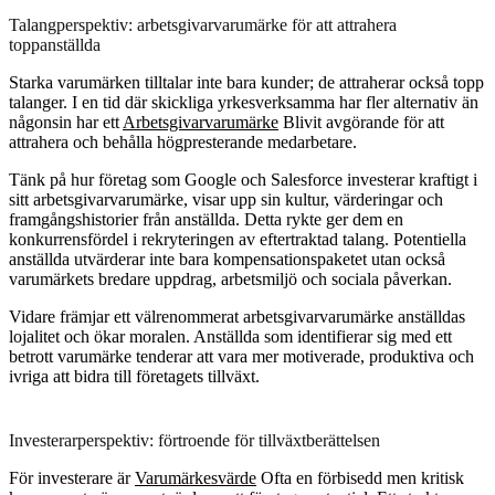
Talangperspektiv: arbetsgivarvarumärke för att attrahera
toppanställda
Starka varumärken tilltalar inte bara kunder; de attraherar också topp
talanger. I en tid där skickliga yrkesverksamma har fler alternativ än
någonsin har ett
Arbetsgivarvarumärke
Blivit avgörande för att
attrahera och behålla högpresterande medarbetare.
Tänk på hur företag som Google och Salesforce investerar kraftigt i
sitt arbetsgivarvarumärke, visar upp sin kultur, värderingar och
framgångshistorier från anställda. Detta rykte ger dem en
konkurrensfördel i rekryteringen av eftertraktad talang. Potentiella
anställda utvärderar inte bara kompensationspaketet utan också
varumärkets bredare uppdrag, arbetsmiljö och sociala påverkan.
Vidare främjar ett välrenommerat arbetsgivarvarumärke anställdas
lojalitet och ökar moralen. Anställda som identifierar sig med ett
betrott varumärke tenderar att vara mer motiverade, produktiva och
ivriga att bidra till företagets tillväxt.
Investerarperspektiv: förtroende för tillväxtberättelsen
För investerare är
Varumärkesvärde
Ofta en förbisedd men kritisk