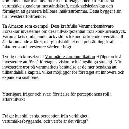
komponent när man utvärderar ett företags potential. Ett starkt
varumärke signalerar motståndskraft, marknadsledarskap och
förmågan att generera hållbara intäktsströmmar. Detta bygger i sin
tur investerarförtroende.
Ta Amazon som exempel. Dess kraftfulla
Varumärkesnärvaro
Försäkrar investerare om dess tillväxtpotential trots konkurrenstryck.
Varumärkets omfattande räckvidd och kundförtroende översätts till
återkommande affärer, marginalstabilitet och prissättningskraft —
faktorer som investerare värderar högt.
Tydlig och konsekvent
Varumärkeskommunikation
Hjälper också
investerare att förstå företagets vision och långsiktiga strategi. När
investerare tror på varumärkets berättelse är de mer benägna att
tillhandahålla kapital, vilket möjliggör för företaget att innovera och
expandera snabbare.
Ytterligare frågor och svar: förståelse för perceptionens roll i
affärstillväxt
Fråga: hur skiljer sig perception från verklighet i
varumärkesbyggande, och varför är det viktigt?