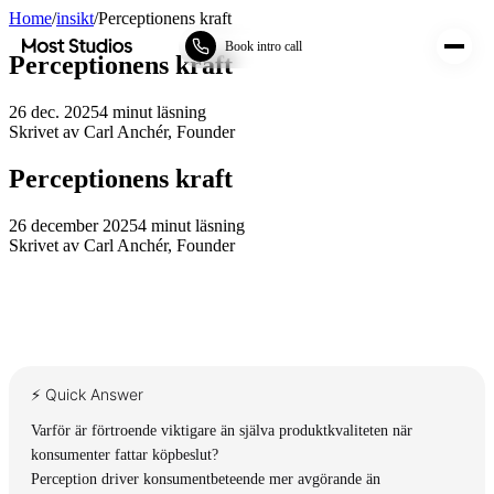
Home
/
insikt
/
Perceptionens kraft
Most Studios
Book intro call
Perceptionens kraft
26 dec. 2025
4
minut läsning
Skrivet av
Carl Anchér
,
Founder
Perceptionens kraft
26 december 2025
4
minut läsning
Skrivet av
Carl Anchér
,
Founder
⚡ Quick Answer
Varför är förtroende viktigare än själva produktkvaliteten när
konsumenter fattar köpbeslut?
Perception driver konsumentbeteende mer avgörande än