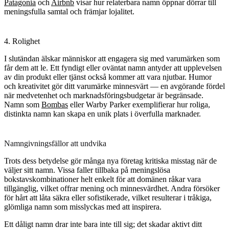
Patagonia
och
Airbnb
visar hur relaterbara namn öppnar dörrar till
meningsfulla samtal och främjar lojalitet.
4. Rolighet
I slutändan älskar människor att engagera sig med varumärken som
får dem att le. Ett fyndigt eller oväntat namn antyder att upplevelsen
av din produkt eller tjänst också kommer att vara njutbar. Humor
och kreativitet gör ditt varumärke minnesvärt — en avgörande fördel
när medvetenhet och marknadsföringsbudgetar är begränsade.
Namn som
Bombas
eller Warby Parker exemplifierar hur roliga,
distinkta namn kan skapa en unik plats i överfulla marknader.
Namngivningsfällor att undvika
Trots dess betydelse gör många nya företag kritiska misstag när de
väljer sitt namn. Vissa faller tillbaka på meningslösa
bokstavskombinationer helt enkelt för att domänen råkar vara
tillgänglig, vilket offrar mening och minnesvärdhet. Andra försöker
för hårt att låta säkra eller sofistikerade, vilket resulterar i tråkiga,
glömliga namn som misslyckas med att inspirera.
Ett dåligt namn drar inte bara inte till sig; det skadar aktivt ditt