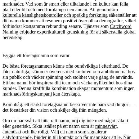
marknader. Vad som är smart eller tilltalande i en kultur kan falla
platt eller till och med förolämpa i en annan. Att genomföra
kulturella känslighetskontroller och språklig forskning
säkerställer att
ditt namn kommer att resonera positivt över olika demografier, vilket
förhindrar kostsamma rebranding senare. Tjänster som
Catchword
Naming
erbjuder expertkulturell granskning för att säkerställa global
beredskap.
Bygga ett företagsnamn som varar
De bästa företagsnamnen känns ofta oundvikliga i efterhand. De
låter naturliga, stämmer överens med kulturen och ambitionerna hos
sin publik och väcker spänning och stolthet varje gång de används.
Ett bra namn bör inspirera ditt team och väcka nyfikenhet hos dina
kunder. Denna kraftfulla kombination skapar momentum som ingen
marknadsföringskampanj kan återskapa.
Kom ihåg: ett starkt företagsnamn beskriver inte bara vad du gör —
det förstärker din vision och
skiljer dig från mängden
.
Om du har svårt att hitta rätt namn, nöj dig inte med något säkert
eller generiskt. Sikta istället på ett namn som är
minnesvärt,
autentiskt och lite roligt
. Välj ett namn som signalerar
självförtroende, bjuder in till kontakt och får människor att le. När