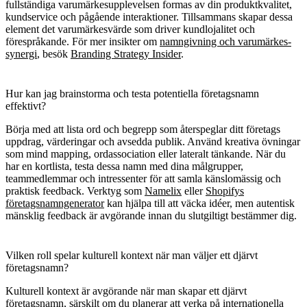
fullständiga varumärkesupplevelsen formas av din produktkvalitet,
kundservice och pågående interaktioner. Tillsammans skapar dessa
element det varumärkesvärde som driver kundlojalitet och
förespråkande. För mer insikter om
namngivning och varumärkes-
synergi
, besök
Branding Strategy Insider
.
Hur kan jag brainstorma och testa potentiella företagsnamn
effektivt?
Börja med att lista ord och begrepp som återspeglar ditt företags
uppdrag, värderingar och avsedda publik. Använd kreativa övningar
som mind mapping, ordassociation eller lateralt tänkande. När du
har en kortlista, testa dessa namn med dina målgrupper,
teammedlemmar och intressenter för att samla känslomässig och
praktisk feedback. Verktyg som
Namelix
eller
Shopifys
företagsnamngenerator
kan hjälpa till att väcka idéer, men autentisk
mänsklig feedback är avgörande innan du slutgiltigt bestämmer dig.
Vilken roll spelar kulturell kontext när man väljer ett djärvt
företagsnamn?
Kulturell kontext är avgörande när man skapar ett djärvt
företagsnamn, särskilt om du planerar att verka på internationella