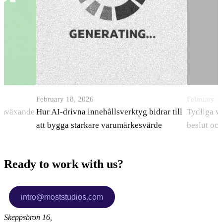
February 18, 2026
February 1
ramväxande
Hur AI-drivna innehållsverktyg bidrar till
Tydliga v
att bygga starkare varumärkesvärde
beslut oc
Ready to work with us?
Skeppsbron 16,