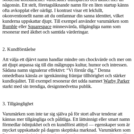
någonsin. Ett stelt, företagsliknande namn för en liten startup känns
ofta avkopplat eller oärligt. I kontrast visar ett lekfullt,
okonventionellt namn att du omfamnar din sanna identitet, vilket
kunderna uppskattar djupt. Till exempel använder varumärken som
Bumble
eller
Squarespace
minnesvärda, tillgängliga namn som
resonerar med äkthet och samtida värderingar.
2. Kundförståelse
Att välja ett djärvt namn handlar mindre om chockvärde och mer om
att djupt anpassa sig till din målgrupps kultur, humor och intressen.
Sådana namn signalerar effektivt: “Vi förstår dig.” Denna
omedelbara känsla av igenkänning främjar tillhörighet och stärker
kundlojalitet. Till exempel resonerar det udda namnet
Warby Parker
starkt med sin trendiga, designmedvetna publik.
3. Tillgänglighet
Varumärken som inte tar sig själva på för stort allvar tenderar att
kännas mer tillgängliga och pålitliga. Ett lättsinnigt eller smart namn
förmedlar ödmjukhet och en kundförst attityd — egenskaper som är
mycket uppskattade på dagens skeptiska marknad. Varumärken som