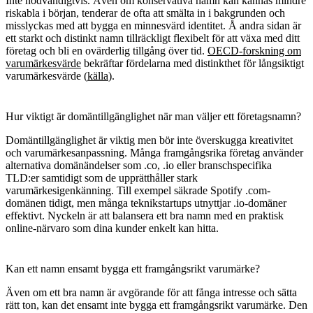
Inte nödvändigtvis. Även om konservativa namn kan kännas mindre
riskabla i början, tenderar de ofta att smälta in i bakgrunden och
misslyckas med att bygga en minnesvärd identitet. Å andra sidan är
ett starkt och distinkt namn tillräckligt flexibelt för att växa med ditt
företag och bli en ovärderlig tillgång över tid.
OECD-forskning om
varumärkesvärde
bekräftar fördelarna med distinkthet för långsiktigt
varumärkesvärde (
källa
).
Hur viktigt är domäntillgänglighet när man väljer ett företagsnamn?
Domäntillgänglighet är viktig men bör inte överskugga kreativitet
och varumärkesanpassning. Många framgångsrika företag använder
alternativa domänändelser som .co, .io eller branschspecifika
TLD:er samtidigt som de upprätthåller stark
varumärkesigenkänning. Till exempel säkrade Spotify .com-
domänen tidigt, men många teknikstartups utnyttjar .io-domäner
effektivt. Nyckeln är att balansera ett bra namn med en praktisk
online-närvaro som dina kunder enkelt kan hitta.
Kan ett namn ensamt bygga ett framgångsrikt varumärke?
Även om ett bra namn är avgörande för att fånga intresse och sätta
rätt ton, kan det ensamt inte bygga ett framgångsrikt varumärke. Den