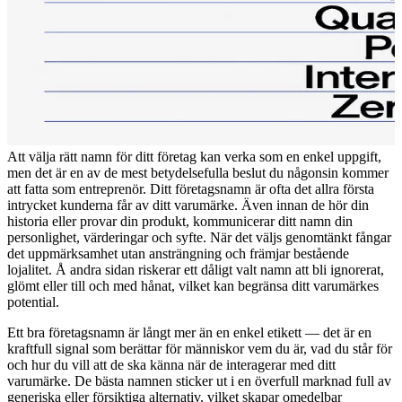
Att välja rätt namn för ditt företag kan verka som en enkel uppgift,
men det är en av de mest betydelsefulla beslut du någonsin kommer
att fatta som entreprenör. Ditt företagsnamn är ofta det allra första
intrycket kunderna får av ditt varumärke. Även innan de hör din
historia eller provar din produkt, kommunicerar ditt namn din
personlighet, värderingar och syfte. När det väljs genomtänkt fångar
det uppmärksamhet utan ansträngning och främjar bestående
lojalitet. Å andra sidan riskerar ett dåligt valt namn att bli ignorerat,
glömt eller till och med hånat, vilket kan begränsa ditt varumärkes
potential.
Ett bra företagsnamn är långt mer än en enkel etikett — det är en
kraftfull signal som berättar för människor vem du är, vad du står för
och hur du vill att de ska känna när de interagerar med ditt
varumärke. De bästa namnen sticker ut i en överfull marknad full av
generiska eller försiktiga alternativ, vilket skapar omedelbar