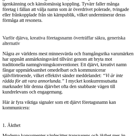
igenkänning och känslomässig koppling. Tyvärr faller många
företag i fällan att välja namn som är överdrivet polerade, tvingade
eller frånkopplade från sin kärnpublik, vilket underminerar deras
förmåga att resonera.
Varför djärva, kreativa företagsnamn överträffar säkra, generiska
alternativ
Några av världens mest minnesvärda och framgångsrika varumärken
har uppnått anmärkningsvärd tillväxt genom att bryta mot
traditionella namngivningskonventioner. Ett djärvt, kreativt namn
fångar uppmärksamhet omedelbart och kommunicerar
självförtroende, vilket effektivt sänder meddelandet:
“Vi är inte
rädda för att vara annorlunda.”
I mycket konkurrensutsatta
marknader blir denna djärvhet ofta den snabbaste vägen till
kundrelevans och engagemang.
Här är fyra viktiga signaler som ett djärvt företagsnamn kan
kommunicera:
1. Äkthet
Moderna konsumenter värdesätter transparens och äkthet mer än