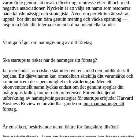
varumärke genom att orsaka förvirring, ointresse eller till och med
negativa associationer. Nyckeln är att välja ett namn som resonerar
både känslomässigt och strategiskt. Även om perfektion är svår att
uppnå, bör ditt namn bära genuin mening och väcka spänning —
inspirera både ditt interna team och dina potentiella kunder.
Vanliga frågor om namngivning av ditt företag
Ska startups ta risker när de namnger sitt företag?
Ja, men endast om risken stämmer överens med den publik du vill
betjäna. Ett djärvt namn kan omedelbart särskilja ditt varumärke och
kommunicera dess personlighet och värderingar. Men ett
okonventionellt namn lyckas endast om det genuint speglar din
målgrupps kultur, humor och preferenser. För en detaljerad
utforskning av
namngivningsstrategier för startups
erbjuder Harvard
Business Review en användbar guide om
hur man namnger sitt
företag
.
Är ett säkert, beskrivande namn bättre för långsiktig tillväxt?