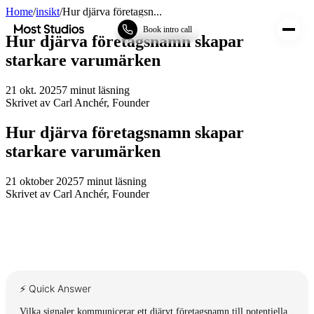
Home
/
insikt
/
Hur djärva företagsn...
Most Studios
Book intro call
Hur djärva företagsnamn skapar
starkare varumärken
21 okt. 2025
7
minut läsning
Skrivet av
Carl Anchér
,
Founder
Hur djärva företagsnamn skapar
starkare varumärken
21 oktober 2025
7
minut läsning
Skrivet av
Carl Anchér
,
Founder
⚡ Quick Answer
Vilka signaler kommunicerar ett djärvt företagsnamn till potentiella