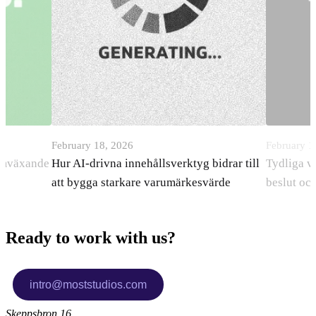
February 18, 2026
February 1
ramväxande
Hur AI-drivna innehållsverktyg bidrar till
Tydliga v
att bygga starkare varumärkesvärde
beslut oc
Ready to work with us?
Skeppsbron 16,