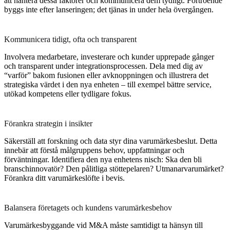
att hantera dessa faktorer och kommunicera dem tydligt. Förtroende
byggs inte efter lanseringen; det tjänas in under hela övergången.
Kommunicera tidigt, ofta och transparent
Involvera medarbetare, investerare och kunder upprepade gånger
och transparent under integrationsprocessen. Dela med dig av
“varför” bakom fusionen eller avknoppningen och illustrera det
strategiska värdet i den nya enheten – till exempel bättre service,
utökad kompetens eller tydligare fokus.
Förankra strategin i insikter
Säkerställ att forskning och data styr dina varumärkesbeslut. Detta
innebär att förstå målgruppens behov, uppfattningar och
förväntningar. Identifiera den nya enhetens nisch: Ska den bli
branschinnovatör? Den pålitliga stöttepelaren? Utmanarvarumärket?
Förankra ditt varumärkeslöfte i bevis.
Balansera företagets och kundens varumärkesbehov
Varumärkesbyggande vid M&A måste samtidigt ta hänsyn till