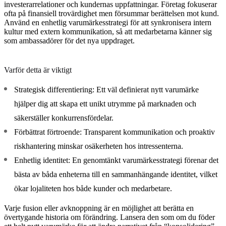
investerarrelationer och kundernas uppfattningar. Företag fokuserar
ofta på finansiell trovärdighet men försummar berättelsen mot kund.
Använd en enhetlig varumärkesstrategi för att synkronisera intern
kultur med extern kommunikation, så att medarbetarna känner sig
som ambassadörer för det nya uppdraget.
Varför detta är viktigt
Strategisk differentiering: Ett väl definierat nytt varumärke
hjälper dig att skapa ett unikt utrymme på marknaden och
säkerställer konkurrensfördelar.
Förbättrat förtroende: Transparent kommunikation och proaktiv
riskhantering minskar osäkerheten hos intressenterna.
Enhetlig identitet: En genomtänkt varumärkesstrategi förenar det
bästa av båda enheterna till en sammanhängande identitet, vilket
ökar lojaliteten hos både kunder och medarbetare.
Varje fusion eller avknoppning är en möjlighet att berätta en
övertygande historia om förändring. Lansera den som om du föder