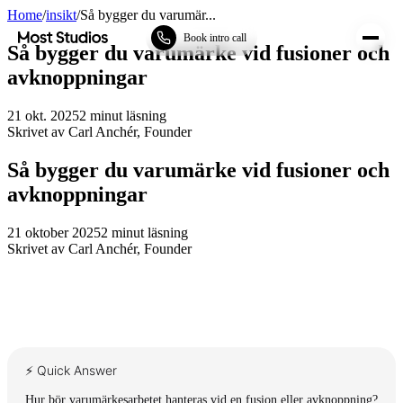
Home
/
insikt
/
Så bygger du varumär...
Most Studios
Book intro call
Så bygger du varumärke vid fusioner och
avknoppningar
21 okt. 2025
2
minut läsning
Skrivet av
Carl Anchér
,
Founder
Så bygger du varumärke vid fusioner och
avknoppningar
21 oktober 2025
2
minut läsning
Skrivet av
Carl Anchér
,
Founder
⚡ Quick Answer
Hur bör varumärkesarbetet hanteras vid en fusion eller avknoppning?