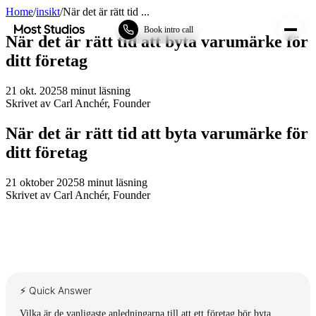
Home
/
insikt
/
När det är rätt tid ...
Most Studios
Book intro call
När det är rätt tid att byta varumärke för
ditt företag
21 okt. 2025
8
minut läsning
Skrivet av
Carl Anchér
,
Founder
När det är rätt tid att byta varumärke för
ditt företag
21 oktober 2025
8
minut läsning
Skrivet av
Carl Anchér
,
Founder
⚡ Quick Answer
Vilka är de vanligaste anledningarna till att ett företag bör byta