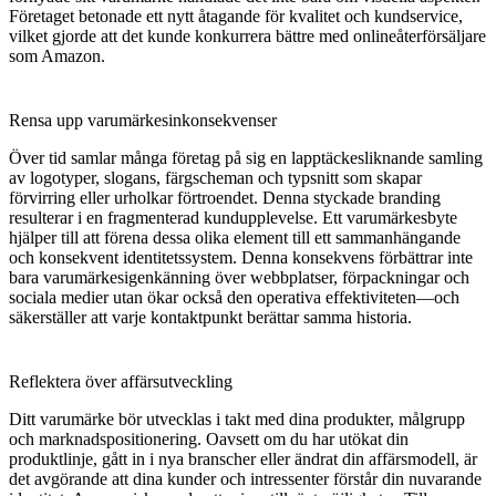
Företaget betonade ett nytt åtagande för kvalitet och kundservice,
vilket gjorde att det kunde konkurrera bättre med onlineåterförsäljare
som Amazon.
Rensa upp varumärkesinkonsekvenser
Över tid samlar många företag på sig en lapptäckesliknande samling
av logotyper, slogans, färgscheman och typsnitt som skapar
förvirring eller urholkar förtroendet. Denna styckade branding
resulterar i en fragmenterad kundupplevelse. Ett varumärkesbyte
hjälper till att förena dessa olika element till ett sammanhängande
och konsekvent identitetssystem. Denna konsekvens förbättrar inte
bara varumärkesigenkänning över webbplatser, förpackningar och
sociala medier utan ökar också den operativa effektiviteten—och
säkerställer att varje kontaktpunkt berättar samma historia.
Reflektera över affärsutveckling
Ditt varumärke bör utvecklas i takt med dina produkter, målgrupp
och marknadspositionering. Oavsett om du har utökat din
produktlinje, gått in i nya branscher eller ändrat din affärsmodell, är
det avgörande att dina kunder och intressenter förstår din nuvarande