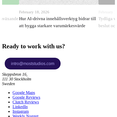
February 18, 2026
February 1
ramväxande
Hur AI-drivna innehållsverktyg bidrar till
Tydliga v
att bygga starkare varumärkesvärde
beslut oc
Ready to work with us?
Skeppsbron 16,
111 30 Stockholm
Sweden
Google Maps
Google Reviews
Clutch Reviews
LinkedIn
Instagram
Weekly Nugget