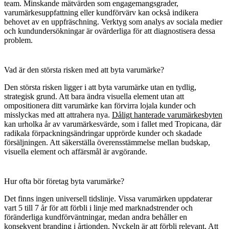
team. Minskande mätvärden som engagemangsgrader,
varumärkesuppfattning eller kundförvärv kan också indikera
behovet av en uppfräschning. Verktyg som analys av sociala medier
och kundundersökningar är ovärderliga för att diagnostisera dessa
problem.
Vad är den största risken med att byta varumärke?
Den största risken ligger i att byta varumärke utan en tydlig,
strategisk grund. Att bara ändra visuella element utan att
ompositionera ditt varumärke kan förvirra lojala kunder och
misslyckas med att attrahera nya.
Dåligt hanterade varumärkesbyten
kan urholka år av varumärkesvärde, som i fallet med
Tropicana
, där
radikala förpackningsändringar upprörde kunder och skadade
försäljningen. Att säkerställa överensstämmelse mellan budskap,
visuella element och affärsmål är avgörande.
Hur ofta bör företag byta varumärke?
Det finns ingen universell tidslinje. Vissa varumärken uppdaterar
vart 5 till 7 år för att förbli i linje med marknadstrender och
föränderliga kundförväntningar, medan andra behåller en
konsekvent branding i årtionden. Nyckeln är att förbli relevant. Att