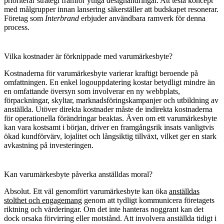
prioriterar strategi framför ytliga designändringar. Att testa koncept
med målgrupper innan lansering säkerställer att budskapet resonerar.
Företag som
Interbrand
erbjuder användbara ramverk för denna
process.
Vilka kostnader är förknippade med varumärkesbyte?
Kostnaderna för varumärkesbyte varierar kraftigt beroende på
omfattningen. En enkel logouppdatering kostar betydligt mindre än
en omfattande översyn som involverar en ny webbplats,
förpackningar, skyltar, marknadsföringskampanjer och utbildning av
anställda. Utöver direkta kostnader måste de indirekta kostnaderna
för operationella förändringar beaktas. Även om ett varumärkesbyte
kan vara kostsamt i början, driver en framgångsrik insats vanligtvis
ökad kundförvärv, lojalitet och långsiktig tillväxt, vilket ger en stark
avkastning på investeringen.
Kan varumärkesbyte påverka anställdas moral?
Absolut. Ett väl genomfört varumärkesbyte kan öka
anställdas
stolthet och engagemang
genom att tydligt kommunicera företagets
riktning och värderingar. Om det inte hanteras noggrant kan det
dock orsaka förvirring eller motstånd. Att involvera anställda tidigt i