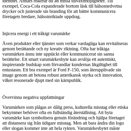
identitet. Annars riskerar du att missa tillväxtmöjligheter. Till
exempel,
Coca-Cola
expanderade bortom läsk till hälsomedvetna
drycker och justerade sin branding för att bättre kommunicera
företagets bredare, hälsoinriktade uppdrag.
Injicera energi i ett tråkigt varumärke
Även produkter eller tjänster som verkar vardagliga kan revitaliseras
genom berättande och ny kreativ riktning. Ofta har tråkiga
varumärken ännu inte upptäckt eller kommunicerat sin sanna
berättelse. Ett smart varumärkesbyte kan avslöja ett autentiskt,
inspirerande budskap som förvandlar kundernas likgiltighet till
entusiasm. Ett bra exempel är
Ford F-150
, som återupplivade sin
image genom att betona robust amerikansk styrka och innovation,
vilket resonerade djupt med sin kärnpublik.
Övervinna negativa uppfattningar
Varumärken som plågas av dålig press, kulturella misstag eller etiska
bekymmer behöver ofta en fullständig återställning. Att byta
varumärke kan symbolisera genuin förändring och hjälpa företaget
att distansera sig från tidigare misstag. Men att bara ändra din logo
eller slogan kommer inte att hela rykten. Varumärkesbytet måste