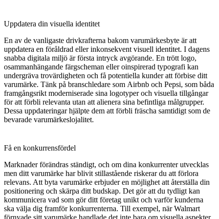
Uppdatera din visuella identitet
En av de vanligaste drivkrafterna bakom varumärkesbyte är att
uppdatera en föråldrad eller inkonsekvent visuell identitet. I dagens
snabba digitala miljö är första intryck avgörande. En trött logo,
osammanhängande färgscheman eller oinspirerad typografi kan
undergräva trovärdigheten och få potentiella kunder att förbise ditt
varumärke. Tänk på branschledare som
Airbnb
och
Pepsi
, som båda
framgångsrikt moderniserade sina logotyper och visuella tillgångar
för att förbli relevanta utan att alienera sina befintliga målgrupper.
Dessa uppdateringar hjälpte dem att förbli fräscha samtidigt som de
bevarade varumärkeslojalitet.
Få en konkurrensfördel
Marknader förändras ständigt, och om dina konkurrenter utvecklas
men ditt varumärke har blivit stillastående riskerar du att förlora
relevans. Att byta varumärke erbjuder en möjlighet att återställa din
positionering och skärpa ditt budskap. Det gör att du tydligt kan
kommunicera vad som gör ditt företag unikt och varför kunderna
ska välja dig framför konkurrenterna. Till exempel, när
Walmart
förnyade sitt varumärke handlade det inte bara om visuella aspekter.