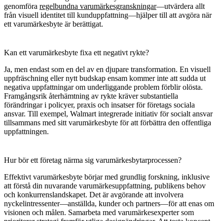
genomföra
regelbundna varumärkesgranskningar
—utvärdera allt
från visuell identitet till kunduppfattning—hjälper till att avgöra när
ett varumärkesbyte är berättigat.
Kan ett varumärkesbyte fixa ett negativt rykte?
Ja, men endast som en del av en djupare transformation. En visuell
uppfräschning eller nytt budskap ensam kommer inte att sudda ut
negativa uppfattningar om underliggande problem förblir olösta.
Framgångsrik återhämtning av rykte kräver substantiella
förändringar i policyer, praxis och insatser för företags sociala
ansvar. Till exempel,
Walmart
integrerade initiativ för socialt ansvar
tillsammans med sitt varumärkesbyte för att förbättra den offentliga
uppfattningen.
Hur bör ett företag närma sig varumärkesbytarprocessen?
Effektivt varumärkesbyte börjar med grundlig forskning, inklusive
att förstå din nuvarande varumärkesuppfattning, publikens behov
och konkurrenslandskapet. Det är avgörande att involvera
nyckelintressenter—anställda, kunder och partners—för att enas om
visionen och målen. Samarbeta med varumärkesexperter som