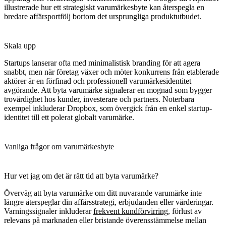
illustrerade hur ett strategiskt varumärkesbyte kan återspegla en
bredare affärsportfölj bortom det ursprungliga produktutbudet.
Skala upp
Startups lanserar ofta med minimalistisk branding för att agera
snabbt, men när företag växer och möter konkurrens från etablerade
aktörer är en förfinad och professionell varumärkesidentitet
avgörande. Att byta varumärke signalerar en mognad som bygger
trovärdighet hos kunder, investerare och partners. Noterbara
exempel inkluderar
Dropbox
, som övergick från en enkel startup-
identitet till ett polerat globalt varumärke.
Vanliga frågor om varumärkesbyte
Hur vet jag om det är rätt tid att byta varumärke?
Överväg att byta varumärke om ditt nuvarande varumärke inte
längre återspeglar din affärsstrategi, erbjudanden eller värderingar.
Varningssignaler inkluderar
frekvent kundförvirring
, förlust av
relevans på marknaden eller bristande överensstämmelse mellan