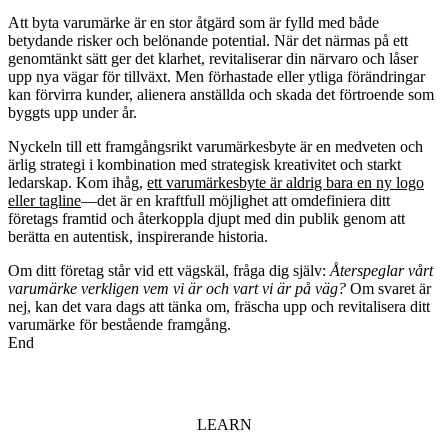
Att byta varumärke är en stor åtgärd som är fylld med både
betydande risker och belönande potential. När det närmas på ett
genomtänkt sätt ger det klarhet, revitaliserar din närvaro och låser
upp nya vägar för tillväxt. Men förhastade eller ytliga förändringar
kan förvirra kunder, alienera anställda och skada det förtroende som
byggts upp under år.
Nyckeln till ett framgångsrikt varumärkesbyte är en medveten och
ärlig strategi i kombination med strategisk kreativitet och starkt
ledarskap. Kom ihåg,
ett varumärkesbyte är aldrig bara en ny logo
eller tagline
—det är en kraftfull möjlighet att omdefiniera ditt
företags framtid och återkoppla djupt med din publik genom att
berätta en autentisk, inspirerande historia.
Om ditt företag står vid ett vägskäl, fråga dig själv:
Återspeglar vårt
varumärke verkligen vem vi är och vart vi är på väg?
Om svaret är
nej, kan det vara dags att tänka om, fräscha upp och revitalisera ditt
varumärke för bestående framgång.
End
LEARN