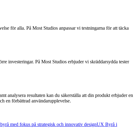
lse för alla. På Most Studios anpassar vi testningarna för att täcka
rre investeringar. På Most Studios erbjuder vi skräddarsydda tester
amt analysera resultaten kan du säkerställa att din produkt erbjuder en
n och en förbättrad användarupplevelse.
nbyrå med fokus på strategisk och innovativ design
UX Byrå i