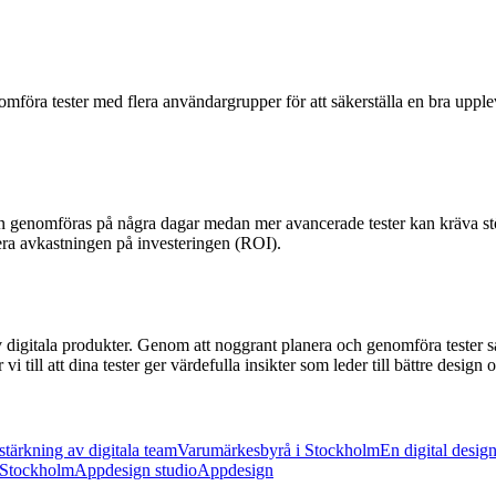
öra tester med flera användargrupper för att säkerställa en bra uppleve
an genomföras på några dagar medan mer avancerade tester kan kräva stö
era avkastningen på investeringen (ROI).
av digitala produkter. Genom att noggrant planera och genomföra tester s
i till att dina tester ger värdefulla insikter som leder till bättre desig
tärkning av digitala team
Varumärkesbyrå i Stockholm
En digital desig
 Stockholm
Appdesign studio
Appdesign