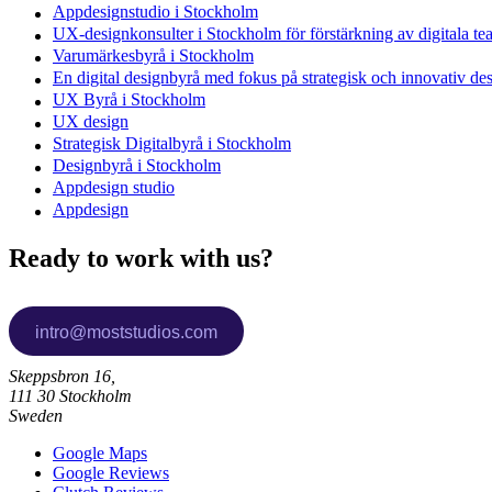
Appdesignstudio i Stockholm
UX-designkonsulter i Stockholm för förstärkning av digitala t
Varumärkesbyrå i Stockholm
En digital designbyrå med fokus på strategisk och innovativ de
UX Byrå i Stockholm
UX design
Strategisk Digitalbyrå i Stockholm
Designbyrå i Stockholm
Appdesign studio
Appdesign
Ready to work with us?
Skeppsbron 16,
111 30 Stockholm
Sweden
Google Maps
Google Reviews