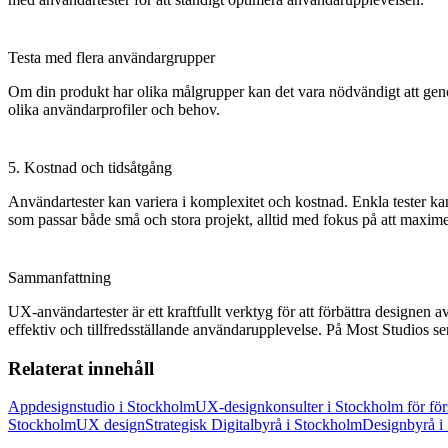
Testa med flera användargrupper
Om din produkt har olika målgrupper kan det vara nödvändigt att genomf
olika användarprofiler och behov.
5. Kostnad och tidsåtgång
Användartester kan variera i komplexitet och kostnad. Enkla tester k
som passar både små och stora projekt, alltid med fokus på att maxim
Sammanfattning
UX-användartester är ett kraftfullt verktyg för att förbättra designen 
effektiv och tillfredsställande användarupplevelse. På Most Studios ser v
Relaterat innehåll
Appdesignstudio i Stockholm
UX-designkonsulter i Stockholm för förs
Stockholm
UX design
Strategisk Digitalbyrå i Stockholm
Designbyrå i