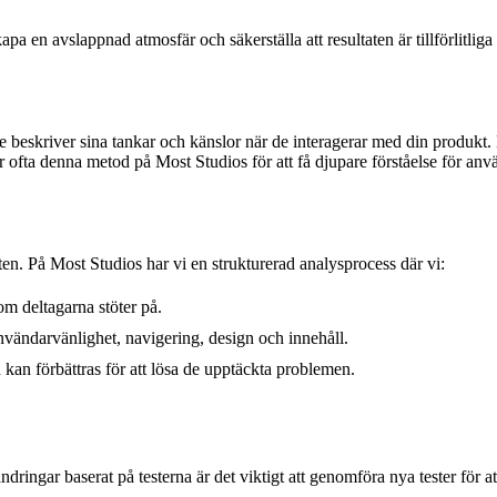
 skapa en avslappnad atmosfär och säkerställa att resultaten är tillförlitli
 de beskriver sina tankar och känslor när de interagerar med din produkt
er ofta denna metod på Most Studios för att få djupare förståelse för anv
ten. På Most Studios har vi en strukturerad analysprocess där vi:
m deltagarna stöter på.
vändarvänlighet, navigering, design och innehåll.
kan förbättras för att lösa de upptäckta problemen.
ngar baserat på testerna är det viktigt att genomföra nya tester för att 