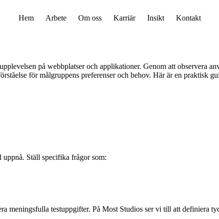
Hem
Arbete
Om oss
Karriär
Insikt
Kontakt
rupplevelsen på webbplatser och applikationer. Genom att observera an
 förståelse för målgruppens preferenser och behov. Här är en praktisk g
ll uppnå. Ställ specifika frågor som:
a meningsfulla testuppgifter. På Most Studios ser vi till att definiera ty