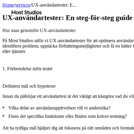
Home
/
services
/
UX-användartester: E...
Most Studios
UX-användartester: En steg-för-steg guide
Hur man genomför UX-användartester
På Most Studios utför vi UX-användartester för att optimera använda
identifiera problem, upptäcka förbättringsmöjligheter och få en bättre
eller tjänster.
1. Förberedelse inför testet
Definiera mål och hypoteser
Innan du påbörjar ett användartest är det viktigt att klargöra vad du vi
Vilka delar av användarupplevelsen vill vi undersöka?
Finns det specifika funktioner eller flöden som kräver testning?
Att ha tydliga mål hjälper dig att fokusera på rätt områden och formuler