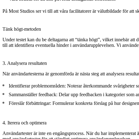
På Most Studios ser vi till att våra facilitatorer är välutbildade för att
Tänk högt-metoden
Under testet kan du be deltagarna att “tänka högt”, vilket innebär att
till att identifiera eventuella hinder i användarupplevelsen. Vi använd
3. Analysera resultaten
När användartesterna är genomförda är nästa steg att analysera resulta
Identifierar problemområden:
Noterar återkommande svårigheter so
Sammanställer feedback:
Delar upp feedbacken i kategorier som an
Föreslår förbättringar:
Formulerar konkreta förslag på hur designen 
4. Iterera och optimera
Användartester är inte en engångsprocess. När du har implementerat ändri
med användartester för att ständigt optimera användarupplevelsen.