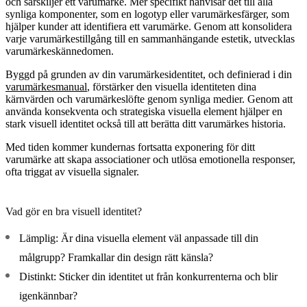
och särskiljer ett varumärke. Mer specifikt hänvisar det till alla
synliga komponenter, som en logotyp eller varumärkesfärger, som
hjälper kunder att identifiera ett varumärke. Genom att konsolidera
varje varumärkestillgång till en sammanhängande estetik, utvecklas
varumärkeskännedomen.
Byggd på grunden av din varumärkesidentitet, och definierad i din
varumärkesmanual
, förstärker den visuella identiteten dina
kärnvärden och varumärkeslöfte genom synliga medier. Genom att
använda konsekventa och strategiska visuella element hjälper en
stark visuell identitet också till att berätta ditt varumärkes historia.
Med tiden kommer kundernas fortsatta exponering för ditt
varumärke att skapa associationer och utlösa emotionella responser,
ofta triggat av visuella signaler.
Vad gör en bra visuell identitet?
Lämplig:
Är dina visuella element väl anpassade till din
målgrupp? Framkallar din design rätt känsla?
Distinkt:
Sticker din identitet ut från konkurrenterna och blir
igenkännbar?