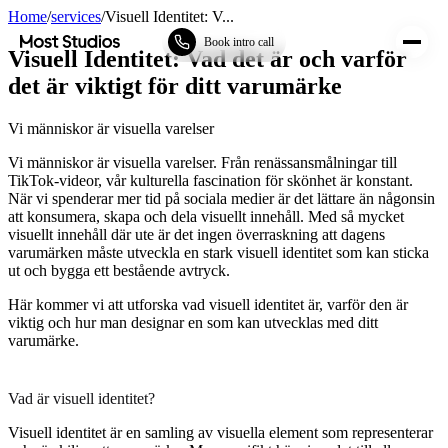
Home
/
services
/
Visuell Identitet: V...
Most Studios
Book intro call
Visuell Identitet: Vad det är och varför
det är viktigt för ditt varumärke
Vi människor är visuella varelser
Vi människor är visuella varelser. Från renässansmålningar till
TikTok-videor, vår kulturella fascination för skönhet är konstant.
När vi spenderar mer tid på sociala medier är det lättare än någonsin
att konsumera, skapa och dela visuellt innehåll. Med så mycket
visuellt innehåll där ute är det ingen överraskning att dagens
varumärken måste utveckla en stark visuell identitet som kan sticka
ut och bygga ett bestående avtryck.
Här kommer vi att utforska vad visuell identitet är, varför den är
viktig och hur man designar en som kan utvecklas med ditt
varumärke.
Vad är visuell identitet?
Visuell identitet är en samling av visuella element som representerar