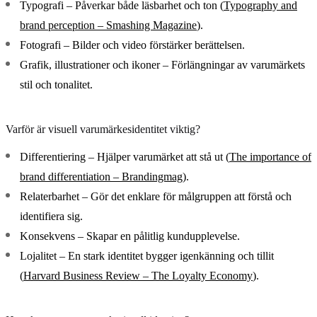
Typografi
– Påverkar både läsbarhet och ton (
Typography and
brand perception – Smashing Magazine
).
Fotografi
– Bilder och video förstärker berättelsen.
Grafik, illustrationer och ikoner
– Förlängningar av varumärkets
stil och tonalitet.
Varför är visuell varumärkesidentitet viktig?
Differentiering
– Hjälper varumärket att stå ut (
The importance of
brand differentiation – Brandingmag
).
Relaterbarhet
– Gör det enklare för målgruppen att förstå och
identifiera sig.
Konsekvens
– Skapar en pålitlig kundupplevelse.
Lojalitet
– En stark identitet bygger igenkänning och tillit
(
Harvard Business Review – The Loyalty Economy
).