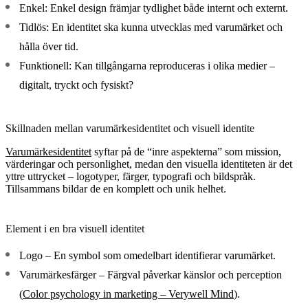
Enkel:
Enkel design främjar tydlighet både internt och externt.
Tidlös:
En identitet ska kunna utvecklas med varumärket och
hålla över tid.
Funktionell:
Kan tillgångarna reproduceras i olika medier –
digitalt, tryckt och fysiskt?
Skillnaden mellan varumärkesidentitet och visuell identite
Varumärkesidentitet
syftar på de “inre aspekterna” som mission,
värderingar och personlighet, medan den visuella identiteten är det
yttre uttrycket – logotyper, färger, typografi och bildspråk.
Tillsammans bildar de en komplett och unik helhet.
Element i en bra visuell identitet
Logo
– En symbol som omedelbart identifierar varumärket.
Varumärkesfärger
– Färgval påverkar känslor och perception
(
Color psychology in marketing – Verywell Mind
).