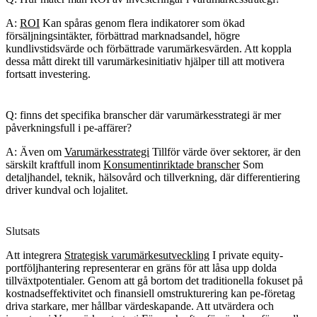
A:
ROI
Kan spåras genom flera indikatorer som ökad
försäljningsintäkter, förbättrad marknadsandel, högre
kundlivstidsvärde och förbättrade varumärkesvärden. Att koppla
dessa mått direkt till varumärkesinitiativ hjälper till att motivera
fortsatt investering.
Q: finns det specifika branscher där varumärkesstrategi är mer
påverkningsfull i pe-affärer?
A: Även om
Varumärkesstrategi
Tillför värde över sektorer, är den
särskilt kraftfull inom
Konsumentinriktade branscher
Som
detaljhandel, teknik, hälsovård och tillverkning, där differentiering
driver kundval och lojalitet.
Slutsats
Att integrera
Strategisk varumärkesutveckling
I private equity-
portföljhantering representerar en gräns för att låsa upp dolda
tillväxtpotentialer. Genom att gå bortom det traditionella fokuset på
kostnadseffektivitet och finansiell omstrukturering kan pe-företag
driva starkare, mer hållbar värdeskapande. Att utvärdera och