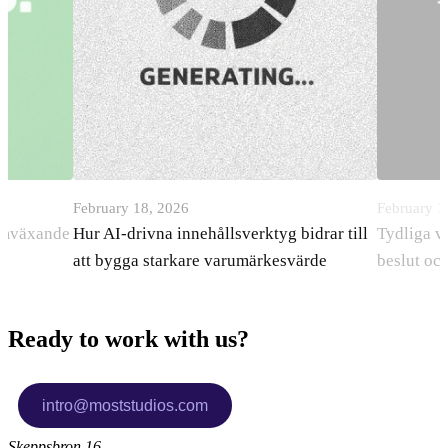
February 18, 2026
February 1
ramväxande
Hur AI-drivna innehållsverktyg bidrar till
Tydliga v
att bygga starkare varumärkesvärde
beslut oc
Ready to work with us?
Skeppsbron 16,