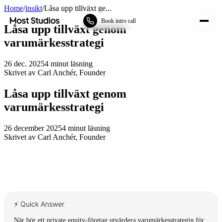
Home
/
insikt
/
Låsa upp tillväxt ge...
Most Studios
Book intro call
Låsa upp tillväxt genom
varumärkesstrategi
26 dec. 2025
4
minut läsning
Skrivet av
Carl Anchér
,
Founder
Låsa upp tillväxt genom
varumärkesstrategi
26 december 2025
4
minut läsning
Skrivet av
Carl Anchér
,
Founder
⚡ Quick Answer
När bör ett private equity-företag utvärdera varumärkesstrategin för