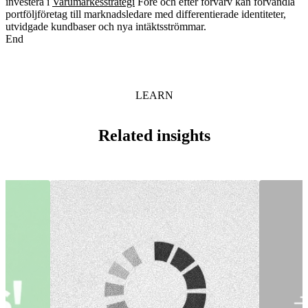
investera i
Varumärkesstrategi
Före och efter förvärv kan förvandla
portföljföretag till marknadsledare med differentierade identiteter,
utvidgade kundbaser och nya intäktsströmmar.
End
LEARN
Related insights