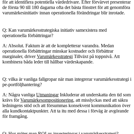
för att identifiera potentiella värdedrivare. Efter förvärvet presenterar
de första 90 till 180 dagarna ofta det bästa fönstret för att genomföra
varumärkesinitiativ innan operationella förändringar blir inrotade.
Q: Kan varumärkesstrategiska initiativ samexistera med
operationella förbättringar?
A: Absolut. Faktum är att de kompletterar varandra. Medan
operationella förbättringar minskar kostnader och förbättrar
marginaler, driver
Varumärkesstrategi
Tillväxt på toppnivå. Att
kombinera båda leder till hållbar värdeskapande.
Q: vilka är vanliga fallgropar när man integrerar varumärkesstrategi i
pe-portföljhantering?
A: Några vanliga
Utmaningar
Inkluderar att underskatta den tid som
krävs för
Varumärkesompositionering
, att misslyckas med att säkra
ledningens stöd och att försummas konsekvent kommunikation över
alla kundkontaktpunkter. Att ta itu med dessa i förväg är avgörande
för framgång.
Q: Hur mäter man ROI av investeringar i varumärkesstrategi?