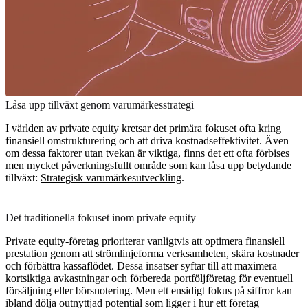
Låsa upp tillväxt genom varumärkesstrategi
I världen av private equity kretsar det primära fokuset ofta kring
finansiell omstrukturering och att driva kostnadseffektivitet. Även
om dessa faktorer utan tvekan är viktiga, finns det ett ofta förbises
men mycket påverkningsfullt område som kan låsa upp betydande
tillväxt:
Strategisk varumärkesutveckling
.
Det traditionella fokuset inom private equity
Private equity-företag prioriterar vanligtvis att optimera finansiell
prestation genom att strömlinjeforma verksamheten, skära kostnader
och förbättra kassaflödet. Dessa insatser syftar till att maximera
kortsiktiga avkastningar och förbereda portföljföretag för eventuell
försäljning eller börsnotering. Men ett ensidigt fokus på siffror kan
ibland dölja outnyttjad potential som ligger i hur ett företag