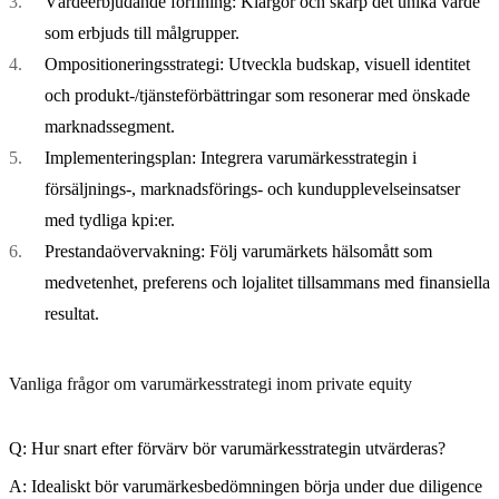
Värdeerbjudande förfining:
Klargör och skärp det unika värde
som erbjuds till målgrupper.
Ompositioneringsstrategi:
Utveckla budskap, visuell identitet
och produkt-/tjänsteförbättringar som resonerar med önskade
marknadssegment.
Implementeringsplan:
Integrera varumärkesstrategin i
försäljnings-, marknadsförings- och kundupplevelseinsatser
med tydliga kpi:er.
Prestandaövervakning:
Följ varumärkets hälsomått som
medvetenhet, preferens och lojalitet tillsammans med finansiella
resultat.
Vanliga frågor om varumärkesstrategi inom private equity
Q: Hur snart efter förvärv bör varumärkesstrategin utvärderas?
A: Idealiskt bör varumärkesbedömningen börja under due diligence