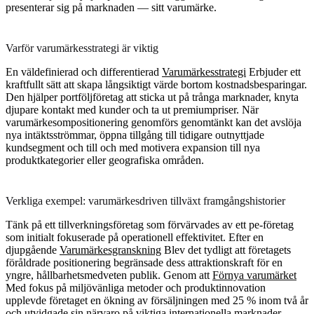
presenterar sig på marknaden — sitt varumärke.
Varför varumärkesstrategi är viktig
En väldefinierad och differentierad
Varumärkesstrategi
Erbjuder ett
kraftfullt sätt att skapa långsiktigt värde bortom kostnadsbesparingar.
Den hjälper portföljföretag att sticka ut på trånga marknader, knyta
djupare kontakt med kunder och ta ut premiumpriser. När
varumärkesompositionering genomförs genomtänkt kan det avslöja
nya intäktsströmmar, öppna tillgång till tidigare outnyttjade
kundsegment och till och med motivera expansion till nya
produktkategorier eller geografiska områden.
Verkliga exempel: varumärkesdriven tillväxt framgångshistorier
Tänk på ett tillverkningsföretag som förvärvades av ett pe-företag
som initialt fokuserade på operationell effektivitet. Efter en
djupgående
Varumärkesgranskning
Blev det tydligt att företagets
föråldrade positionering begränsade dess attraktionskraft för en
yngre, hållbarhetsmedveten publik. Genom att
Förnya varumärket
Med fokus på miljövänliga metoder och produktinnovation
upplevde företaget en ökning av försäljningen med 25 % inom två år
och utvidgade sin närvaro på viktiga internationella marknader.