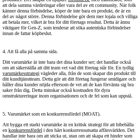
att dela samma värderingar eller vara del av ett community. När folk
känner denna förbindelse, köper de inte bara en produkt, de är en
del av något större. Denna förbindelse gör dem mer lojala och villiga
att betala mer, vilket är bra för ditt företags resultat. Detta är ännu
viktigare för Gen-Z, som tenderar att söka autentiska förbindelser
innan de fattar köpbeslut.
4. Att få alla på samma sida.
Ditt varumärke är inte bara det dina kunder ser; det handlar också
om att säkerställa att ditt team vet vad ditt företag står för. En tydlig
varumärkesstrategi
vägleder alla, från de som skapar din produkt till
ditt kundtjänstteam. Detta gör att ditt företag fungerar smidigare och
håller dina kunder nöjda eftersom de vet att de kan förvänta sig bra
saker från dig. Detta minskar också kostnaden för dyra
omstruktureringar inom organisationen och de fel som kan uppstå.
5. Varumärket som en konkurrensfördel (MOAT).
Att bygga ett starkt varumärke är en kritisk strategi för att bibehålla
en
konkurrensfördel
i den hårt konkurrensutsatta affärsvärlden. Det
handlar inte bara om att sticka ut, utan om att skapa ett hinder som