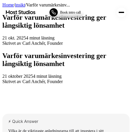
Home
/
insikt
/
Varför varumärkesinv...
Most Studios
Book intro call
Varför varumärkesinvestering ger
långsiktig lönsamhet
21 okt. 2025
4
minut läsning
Skrivet av
Carl Anchér
,
Founder
Varför varumärkesinvestering ger
långsiktig lönsamhet
21 oktober 2025
4
minut läsning
Skrivet av
Carl Anchér
,
Founder
⚡ Quick Answer
Vilka är de viktigaste anledningarna till att investera i sitt