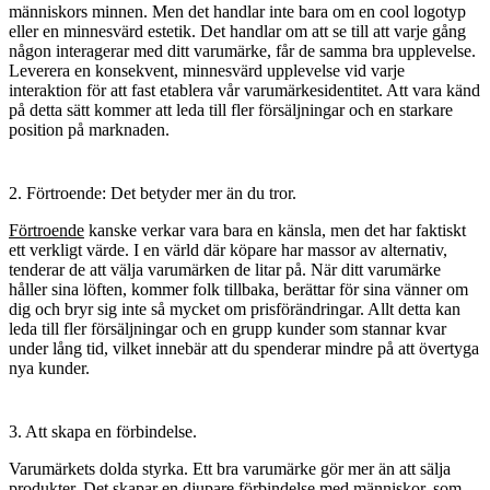
människors minnen. Men det handlar inte bara om en cool logotyp
eller en minnesvärd estetik. Det handlar om att se till att varje gång
någon interagerar med ditt varumärke, får de samma bra upplevelse.
Leverera en konsekvent, minnesvärd upplevelse vid varje
interaktion för att fast etablera vår varumärkesidentitet. Att vara känd
på detta sätt kommer att leda till fler försäljningar och en starkare
position på marknaden.
2. Förtroende: Det betyder mer än du tror.
Förtroende
kanske verkar vara bara en känsla, men det har faktiskt
ett verkligt värde. I en värld där köpare har massor av alternativ,
tenderar de att välja varumärken de litar på. När ditt varumärke
håller sina löften, kommer folk tillbaka, berättar för sina vänner om
dig och bryr sig inte så mycket om prisförändringar. Allt detta kan
leda till fler försäljningar och en grupp kunder som stannar kvar
under lång tid, vilket innebär att du spenderar mindre på att övertyga
nya kunder.
3. Att skapa en förbindelse.
Varumärkets dolda styrka. Ett bra varumärke gör mer än att sälja
produkter. Det skapar en djupare
förbindelse
med människor, som