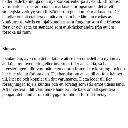
håller både befintliga och nya konkurrenter på avstånd. Ett robust
varumärke är mer än bara en marknadsföringsresurs; det är ett
strategiskt verktyg som förstärker din position på marknaden. Det
handlar om att etablera en närvaro som inte lätt kan ruckas av
konkurrens, vårda en lojal kundbas som fungerar som ditt främsta
försvar och sätta en standard som avskräcker andra från att ens
försöka nå fram.
Slutsats
I slutändan, även om det är lättare att se den omedelbara nyttan av
att köpa ny inventering eller investera i fler anställda, så har
investeringen i ditt varumärke en enorm framtida avkastning, och du
har inte råd att förlora den. Det handlar om att se till att folk känner
till, litar på och kopplar till ditt varumärke. Detta leder till fler
försäljningar, lojala kunder och ett företag som står emot tidens tand.
Att investera i ditt varumärke handlar inte bara om att spendera
pengar; det handlar om att bygga framtiden för ditt företag.