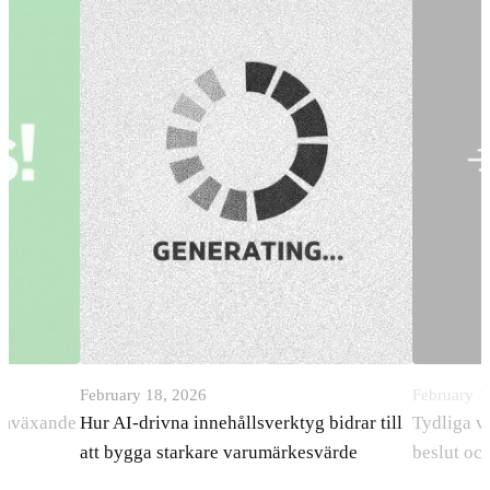
February 18, 2026
February 1
ramväxande
Hur AI-drivna innehållsverktyg bidrar till
Tydliga v
att bygga starkare varumärkesvärde
beslut oc