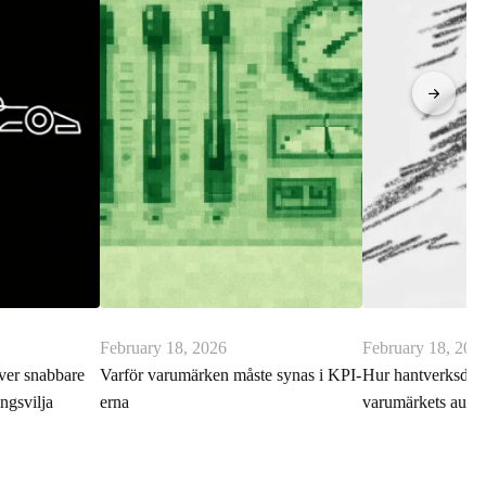
February 18, 2026
February 18, 202
ver snabbare
Varför varumärken måste synas i KPI-
Hur hantverksdesi
ngsvilja
erna
varumärkets autent