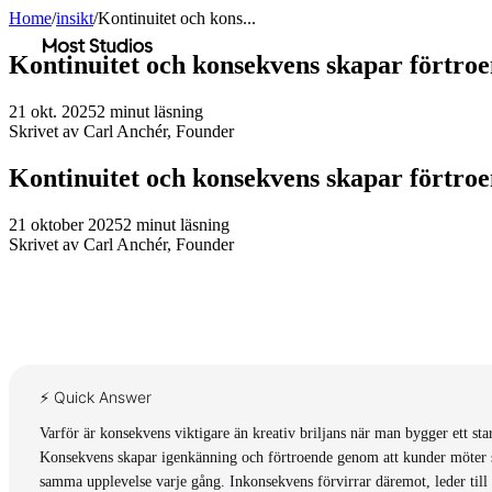
Home
/
insikt
/
Kontinuitet och kons...
Most Studios
Kontinuitet och konsekvens skapar förtro
21 okt. 2025
2
minut läsning
Skrivet av
Carl Anchér
,
Founder
Kontinuitet och konsekvens skapar förtro
21 oktober 2025
2
minut läsning
Skrivet av
Carl Anchér
,
Founder
⚡ Quick Answer
Varför är konsekvens viktigare än kreativ briljans när man bygger ett st
Konsekvens skapar igenkänning och förtroende genom att kunder möter sam
samma upplevelse varje gång. Inkonsekvens förvirrar däremot, leder till