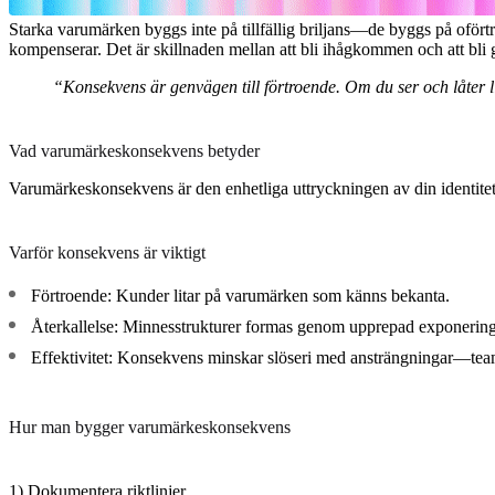
Starka varumärken byggs inte på tillfällig briljans—de byggs på oför
kompenserar. Det är skillnaden mellan att bli ihågkommen och att bli
“Konsekvens är genvägen till förtroende. Om du ser och låter l
Vad varumärkeskonsekvens betyder
Varumärkeskonsekvens är den enhetliga uttryckningen av din identite
Varför konsekvens är viktigt
Förtroende:
Kunder litar på varumärken som känns bekanta.
Återkallelse:
Minnesstrukturer formas genom upprepad exponering 
Effektivitet:
Konsekvens minskar slöseri med ansträngningar—team b
Hur man bygger varumärkeskonsekvens
1) Dokumentera riktlinjer