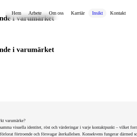
Hem
Arbete
Om oss
Karriär
Insikt
Kontakt
ende i varumärket
ende i varumärket
arkt varumärke?
ma visuella identitet, röst och värderingar i varje kontaktpunkt – vilket form
 förlorat förtroende och försvagar återkallelsen. Konsekvens fungerar därmed s