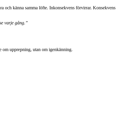
 höra och känna samma löfte. Inkonsekvens förvirrar. Konsekvens
lse varje gång.”
nte om upprepning, utan om igenkänning.