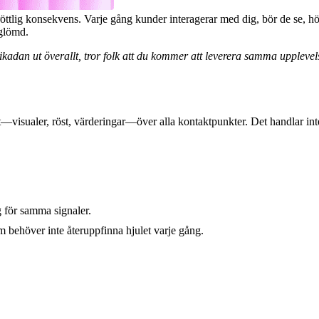
tröttlig konsekvens. Varje gång kunder interagerar med dig, bör de se,
 glömd.
ikadan ut överallt, tror folk att du kommer att leverera samma uppleve
t—visualer, röst, värderingar—över alla kontaktpunkter. Det handlar i
för samma signaler.
ehöver inte återuppfinna hjulet varje gång.