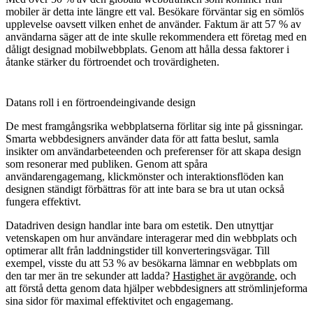
mobiler är detta inte längre ett val. Besökare förväntar sig en sömlös
upplevelse oavsett vilken enhet de använder. Faktum är att 57 % av
användarna säger att de inte skulle rekommendera ett företag med en
dåligt designad mobilwebbplats. Genom att hålla dessa faktorer i
åtanke stärker du förtroendet och trovärdigheten.
Datans roll i en förtroendeingivande design
De mest framgångsrika webbplatserna förlitar sig inte på gissningar.
Smarta webbdesigners använder data för att fatta beslut, samla
insikter om användarbeteenden och preferenser för att skapa design
som resonerar med publiken. Genom att spåra
användarengagemang, klickmönster och interaktionsflöden kan
designen ständigt förbättras för att inte bara se bra ut utan också
fungera effektivt.
Datadriven design handlar inte bara om estetik. Den utnyttjar
vetenskapen om hur användare interagerar med din webbplats och
optimerar allt från laddningstider till konverteringsvägar. Till
exempel, visste du att 53 % av besökarna lämnar en webbplats om
den tar mer än tre sekunder att ladda?
Hastighet är avgörande
, och
att förstå detta genom data hjälper webbdesigners att strömlinjeforma
sina sidor för maximal effektivitet och engagemang.