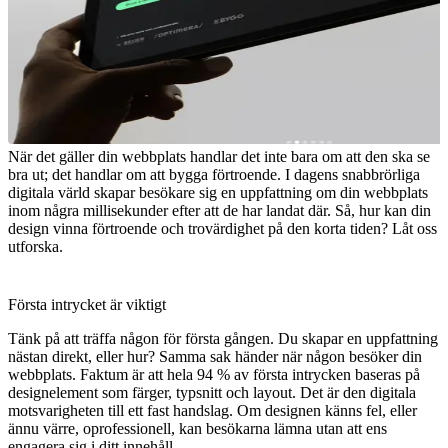
När det gäller din webbplats handlar det inte bara om att den ska se
bra ut; det handlar om att bygga förtroende. I dagens snabbrörliga
digitala värld skapar besökare sig en uppfattning om din webbplats
inom några millisekunder efter att de har landat där. Så, hur kan din
design vinna förtroende och trovärdighet på den korta tiden? Låt oss
utforska.
Första intrycket är viktigt
Tänk på att träffa någon för första gången. Du skapar en uppfattning
nästan direkt, eller hur? Samma sak händer när någon besöker din
webbplats. Faktum är att hela 94 % av första intrycken baseras på
designelement som färger, typsnitt och layout. Det är den digitala
motsvarigheten till ett fast handslag. Om designen känns fel, eller
ännu värre, oprofessionell, kan besökarna lämna utan att ens
engagera sig i ditt innehåll.