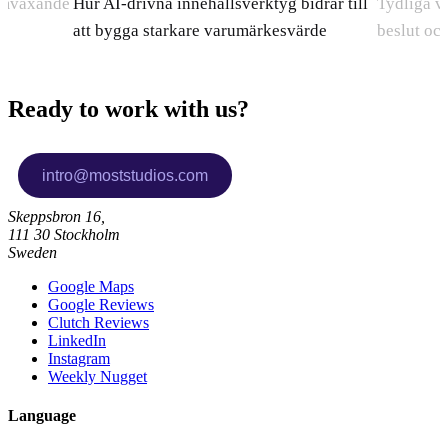
ramväxande
Hur AI-drivna innehållsverktyg bidrar till
Tydliga v
att bygga starkare varumärkesvärde
beslut oc
Ready to work with us?
Skeppsbron 16,
111 30 Stockholm
Sweden
Google Maps
Google Reviews
Clutch Reviews
LinkedIn
Instagram
Weekly Nugget
Language