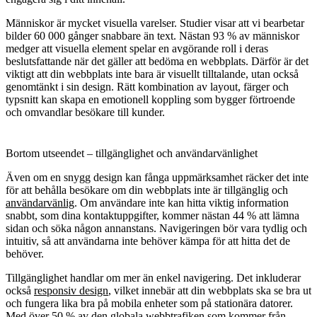
Människor är mycket visuella varelser. Studier visar att vi bearbetar
bilder 60 000 gånger snabbare än text. Nästan 93 % av människor
medger att visuella element spelar en avgörande roll i deras
beslutsfattande när det gäller att bedöma en webbplats. Därför är det
viktigt att din webbplats inte bara är visuellt tilltalande, utan också
genomtänkt i sin design. Rätt kombination av layout, färger och
typsnitt kan skapa en emotionell koppling som bygger förtroende
och omvandlar besökare till kunder.
Bortom utseendet – tillgänglighet och användarvänlighet
Även om en snygg design kan fånga uppmärksamhet räcker det inte
för att behålla besökare om din webbplats inte är tillgänglig och
användarvänlig
. Om användare inte kan hitta viktig information
snabbt, som dina kontaktuppgifter, kommer nästan 44 % att lämna
sidan och söka någon annanstans. Navigeringen bör vara tydlig och
intuitiv, så att användarna inte behöver kämpa för att hitta det de
behöver.
Tillgänglighet handlar om mer än enkel navigering. Det inkluderar
också
responsiv design
, vilket innebär att din webbplats ska se bra ut
och fungera lika bra på mobila enheter som på stationära datorer.
Med över 50 % av den globala webbtrafiken som kommer från