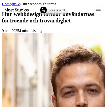
Home
/
insikt
/
Hur webbdesign forma...
Most Studios
Book intro call
Hur webbdesign formar användarnas
förtroende och trovärdighet
9 okt. 2025
4
minut läsning