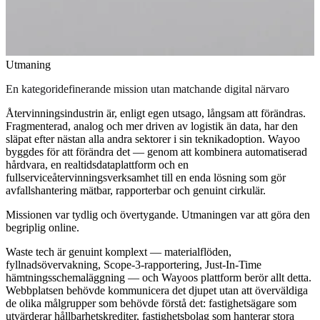
Utmaning
En kategoridefinerande mission utan matchande digital närvaro
Återvinningsindustrin är, enligt egen utsago, långsam att förändras.
Fragmenterad, analog och mer driven av logistik än data, har den
släpat efter nästan alla andra sektorer i sin teknikadoption. Wayoo
byggdes för att förändra det — genom att kombinera automatiserad
hårdvara, en realtidsdataplattform och en
fullserviceåtervinningsverksamhet till en enda lösning som gör
avfallshantering mätbar, rapporterbar och genuint cirkulär.
Missionen var tydlig och övertygande. Utmaningen var att göra den
begriplig online.
Waste tech är genuint komplext — materialflöden,
fyllnadsövervakning, Scope-3-rapportering, Just-In-Time
hämtningsschemaläggning — och Wayoos plattform berör allt detta.
Webbplatsen behövde kommunicera det djupet utan att överväldiga
de olika målgrupper som behövde förstå det: fastighetsägare som
utvärderar hållbarhetskrediter, fastighetsbolag som hanterar stora