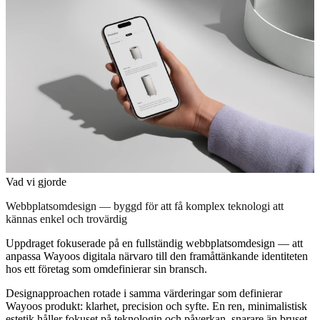
Vad vi gjorde
Webbplatsomdesign — byggd för att få komplex teknologi att
kännas enkel och trovärdig
Uppdraget fokuserade på en fullständig webbplatsomdesign — att
anpassa Wayoos digitala närvaro till den framåttänkande identiteten
hos ett företag som omdefinierar sin bransch.
Designapproachen rotade i samma värderingar som definierar
Wayoos produkt: klarhet, precision och syfte. En ren, minimalistisk
estetik håller fokuset på teknologin och påverkan, snarare än bruset.