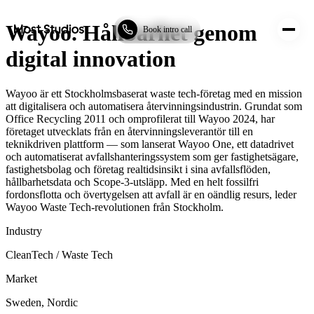
Most Studios
Wayoo. Hållbarhet genom
Book intro call
digital innovation
Wayoo är ett Stockholmsbaserat waste tech-företag med en mission
att digitalisera och automatisera återvinningsindustrin. Grundat som
Office Recycling 2011 och omprofilerat till Wayoo 2024, har
företaget utvecklats från en återvinningsleverantör till en
teknikdriven plattform — som lanserat Wayoo One, ett datadrivet
och automatiserat avfallshanteringssystem som ger fastighetsägare,
fastighetsbolag och företag realtidsinsikt i sina avfallsflöden,
hållbarhetsdata och Scope-3-utsläpp. Med en helt fossilfri
fordonsflotta och övertygelsen att avfall är en oändlig resurs, leder
Wayoo Waste Tech-revolutionen från Stockholm.
Industry
CleanTech / Waste Tech
Market
Sweden, Nordic