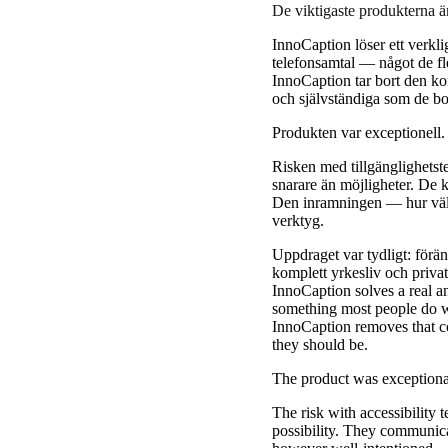
De viktigaste produkterna är
InnoCaption löser ett verkli
telefonsamtal — något de fl
InnoCaption tar bort den kom
och självständiga som de bo
Produkten var exceptionell.
Risken med tillgänglighetst
snarare än möjligheter. De
Den inramningen — hur välm
verktyg.
Uppdraget var tydligt: förän
komplett yrkesliv och privatl
InnoCaption solves a real a
something most people do w
InnoCaption removes that co
they should be.
The product was exceptional
The risk with accessibility t
possibility. They communica