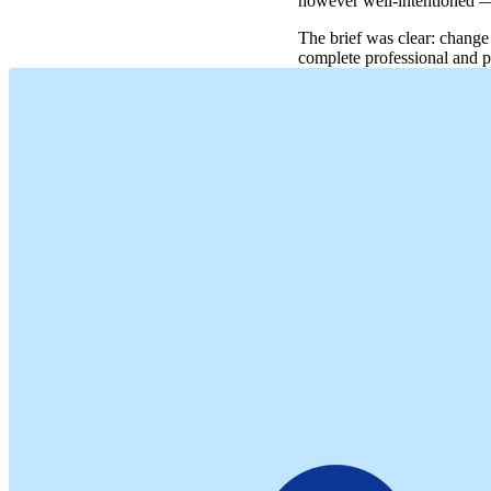
however well-intentioned — r
The brief was clear: change
complete professional and per