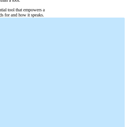
than a tool.
tial tool that empowers a
nds for and how it speaks.