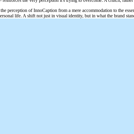
einforces the very perception it's trying to overcome. A crutch, rather 
 the perception of InnoCaption from a mere accommodation to the essen
sonal life. A shift not just in visual identity, but in what the brand sta