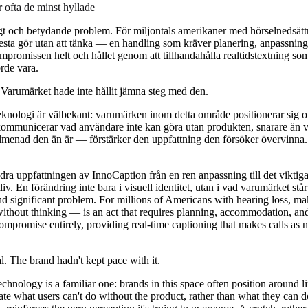
 ofta de minst hyllade
gt och betydande problem. För miljontals amerikaner med hörselnedsättni
esta gör utan att tänka — en handling som kräver planering, anpassnin
promissen helt och hållet genom att tillhandahålla realtidstextning som
rde vara.
 Varumärket hade inte hållit jämna steg med den.
eknologi är välbekant: varumärken inom detta område positionerar sig o
 kommunicerar vad användare inte kan göra utan produkten, snarare än 
enad den än är — förstärker den uppfattning den försöker övervinna. 
dra uppfattningen av InnoCaption från en ren anpassning till det viktig
iv. En förändring inte bara i visuell identitet, utan i vad varumärket står 
nd significant problem. For millions of Americans with hearing loss, m
ithout thinking — is an act that requires planning, accommodation, an
mpromise entirely, providing real-time captioning that makes calls as 
. The brand hadn't kept pace with it.
echnology is a familiar one: brands in this space often position around li
te what users can't do without the product, rather than what they can 