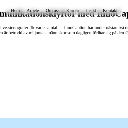
Hem
Arbete
Om oss
Karriär
Insikt
Kontakt
munikationsklyftor med InnoCa
ive-stenografer för varje samtal — InnoCaption har under nästan två de
en är betrodd av miljontals människor som dagligen förlitar sig på den f