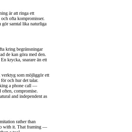
ng är att ringa ett
g och ofta kompromisser.
 gör samtal lika naturliga
fta kring begränsningar
vad de kan göra med den.
En krycka, snarare än ett
a verktyg som möjliggör ett
för och hur det talar.
aking a phone call —
d often, compromise.
natural and independent as
mitation rather than
do with it. That framing —